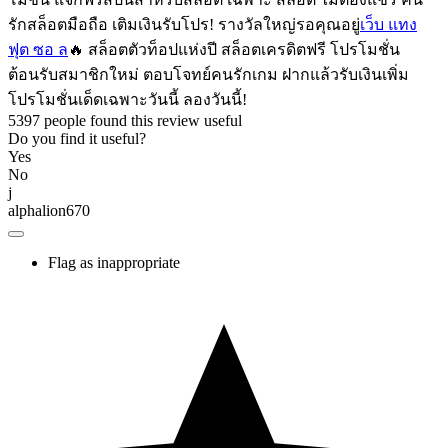
รักสล็อตมือถือ เติมเงินรับโปร! รางวัลใหญ่รอคุณอยู่
เว็บ แทง
ฟุต ซอ ล
🔥 สล็อตตัวท็อปแห่งปี สล็อตเครดิตฟรี โปรโมชั่น
ต้อนรับสมาชิกใหม่ ตอบโจทย์คนรักเกม ฝากแล้วรับเงินเพิ่ม
โปรโมชั่นเด็ดเฉพาะวันนี้ ลองวันนี้!
5397 people found this review useful
Do you find it useful?
Yes
No
j
alphalion670
Flag as inappropriate