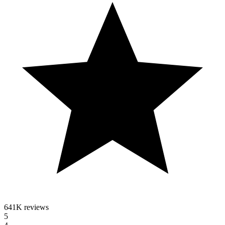
641K reviews
5