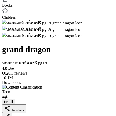
Books
Children
grand dragon
ทดลองเล่นสล็อตฟรี pg เก
4.9
star
6020K reviews
10.1M+
Downloads
Teen
info
install
To share