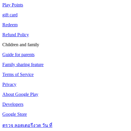
Play Points
gift card
Redeem
Refund Policy
Children and family
Guide for parents
Family sharing feature
Terms of Service
Privacy
About Google Play
Developers
Google Store
ตรวจ ลอตเตอรีงวด วัน ที่