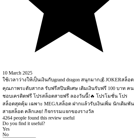
10 March 2025
ใช้เวลาว่างให้เป็นเงินกับgrand dragon สนุกมาก💰 JOKERสล็อต
คุณภาพระดับสากล รับฟรีสปินพิเศษ เติมเงินรับฟรี 100 บาท คน
ชอบเครดิตฟรี โปรสล็อตสายฟรี ลองวันนี้!🔥 โปรโมชั่น โปร
สล็อตสุดคุ้ม เฉพาะ MEGAสล็อต ฝากแล้วรับเงินเพิ่ม นักเดิมพัน
สายสล็อต คลิกเลย! กิจกรรมแจกของรางวัล
4264 people found this review useful
Do you find it useful?
Yes
No