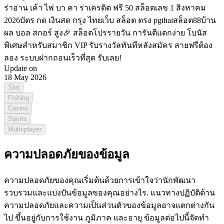
ร่าอ่าน เค้า ไพ่ บา คา ร่าเครดิต ฟรี 50 สล็อตเลข 1 สิงหาคม
2026บัตร กด เงินสด กรุง ไทยเว็บ สล็อต ตรง pgthaiสล็อต88บ้าน
ผล บอล สกอร์ สูง🎉 สล็อตโปรรายวัน การันตีแตกง่าย โบนัส
พิเศษสำหรับสมาชิก VIP รับรางวัลทันทีหลังสมัคร สายฟรีต้อง
ลอง ระบบฝากถอนเร็วที่สุด รับเลย!
Update on
18 May 2026
Slot
Fishing
Casino
Sports
Multi-player
ความปลอดภัยของข้อมูล
ความปลอดภัยของคุณเริ่มต้นด้วยการเข้าใจว่านักพัฒนา
รวบรวมและแบ่งปันข้อมูลของคุณอย่างไร.
แนวทางปฏิบัติด้าน
ความปลอดภัยและความเป็นส่วนตัวของข้อมูลอาจแตกต่างกัน
ไป ขึ้นอยู่กับการใช้งาน ภูมิภาค และอายุ
ข้อมูลต่อไปนี้จัดทำ