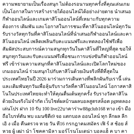
ความพยายามเป็นเรื่องสนุก ไม่ต้องรอนานทุกครั้งที่คุณเล่นเกม
เป็นโอกาสในการสร้างรายได้ออนไลน์ได้อย่างง่ายดาย นำเสนอ
กีฬาออนไลน์และเกมคาสิโนออนไลน์ที่เหมาะกับทุกความ
ต้องการ เดิมพัน และโอกาสในการชนะที่คาสิโนออนไลน์ทุกวัน
รับรางวัลทุกวันที่คาสิโนออนไลน์ที่นำเสนอกีฬาออนไลน์และคา
สิโนออนไลน์ เพลิดเพลินกับคะแนนฟรีและทดลองใช้ฟรีเพื่อ
สัมผัสประสบการณ์ความสนุกทุกวันในคาสิโนที่ใหญ่ที่สุด ขอให้
สนุกทุกวันและรับคะแนนฟรีเพื่อชนะการแข่งขันกีฬาออนไลน์
ฟรี เข้าร่วมความสนุกที่คาสิโนออนไลน์และเปิดโลกใหม่ของ
เกมออนไลน์ ร่วมสนุกไปกับคาสิโนด้วยเงินจริงที่ดีที่สุดใน
ประเทศไทยในปี 2026 มาร่วมการเดินทางที่พลิกผันกับเรานี้ เล่น
และเดิมพันทุกวันเพื่อลุ้นรับรางวัลที่คาสิโนออนไลน์ โอกาสคาสิ
โนในประเทศไทยจะทำให้คุณตื่นเต้นทุกครั้ง รับรางวัลคาสิโน
ด้วยเงินจริงไม่จำกัด เว็บไซต์ผลบ้านผลบอลสูตรสล็อต pgทดลอง
เล่นโปร ฝาก 10 รับ 100 live22บาคาร่าw88gclub168 ทาง เข้า มือ
ถือไบรท์ตัน พบ แมนซิตีs9 จอ แตกบอล ออนไลน์ ทุก ลีกผล ลีก
เอิ ง เมื่อ คืนตรวจ หวย วัน ที16 กรกฎาคมสมัคร เฟิ ร์ ส ช้อย ส์
หวย ผู้ เฒ่า นํา โชคคามิลา มอร์โรนโมเดน่า บอลแฮ็ ค บา คา