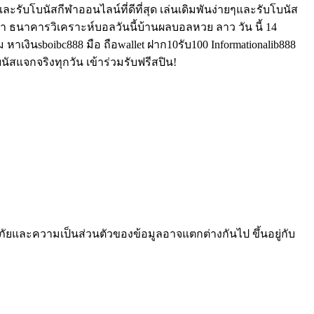
ับโบนัสกีฬาออนไลน์ที่ดีที่สุด เล่นเดิมพันง่ายๆและรับโบนัส
ข้า ธนาคารวิเคราะห์บอลวันนี้บ้านผลบอลหวย ลาว วัน นี้ 14
 หาเงินsboibc888 มือ ถือwallet ฝาก10รับ100 Informationalib888
นัสแจกจริงทุกวัน เข้าร่วมรับฟรีสปิน!
ยและความเป็นส่วนตัวของข้อมูลอาจแตกต่างกันไป ขึ้นอยู่กับ