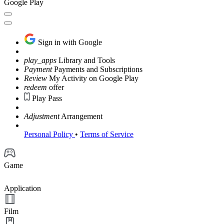
Google Play
Sign in with Google
play_apps
Library and Tools
Payment
Payments and Subscriptions
Review
My Activity on Google Play
redeem
offer
Play Pass
Adjustment
Arrangement
Personal Policy
•
Terms of Service
Game
Application
Film