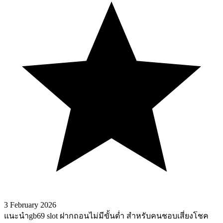
3 February 2026
แนะนำgb69 slot ฝากถอนไม่มีขั้นต่ำ สำหรับคนชอบเสี่ยงโชค