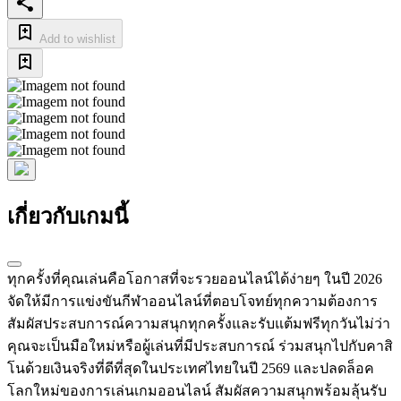
Add to wishlist
เกี่ยวกับเกมนี้
ทุกครั้งที่คุณเล่นคือโอกาสที่จะรวยออนไลน์ได้ง่ายๆ ในปี 2026
จัดให้มีการแข่งขันกีฬาออนไลน์ที่ตอบโจทย์ทุกความต้องการ
สัมผัสประสบการณ์ความสนุกทุกครั้งและรับแต้มฟรีทุกวันไม่ว่า
คุณจะเป็นมือใหม่หรือผู้เล่นที่มีประสบการณ์ ร่วมสนุกไปกับคาสิ
โนด้วยเงินจริงที่ดีที่สุดในประเทศไทยในปี 2569 และปลดล็อค
โลกใหม่ของการเล่นเกมออนไลน์ สัมผัสความสนุกพร้อมลุ้นรับ