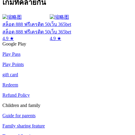
เกมที่คล้ายกัน
สล็อต 888 ฟรีเครดิต 50
เว็บ 365bet
สล็อต 888 ฟรีเครดิต 50
เว็บ 365bet
4.9 ★
4.9 ★
Google Play
Play Pass
Play Points
gift card
Redeem
Refund Policy
Children and family
Guide for parents
Family sharing feature