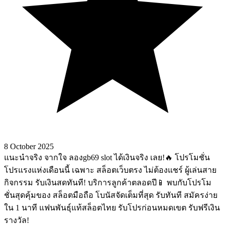
8 October 2025
แนะนำจริง จากใจ ลองgb69 slot ได้เงินจริง เลย!🔥 โปรโมชั่น
โปรแรงแห่งเดือนนี้ เฉพาะ สล็อตเว็บตรง ไม่ต้องแชร์ ผู้เล่นสาย
กิจกรรม รับเงินสดทันที! บริการลูกค้าตลอดปี📱 พบกับโปรโม
ชั่นสุดคุ้มของ สล็อตมือถือ โบนัสจัดเต็มที่สุด รับทันที สมัครง่าย
ใน 1 นาที แฟนพันธุ์แท้สล็อตไทย รับโปรก่อนหมดเขต รับฟรีเงิน
รางวัล!