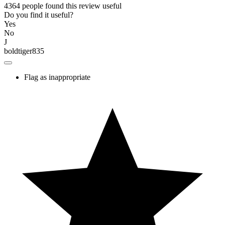
4364 people found this review useful
Do you find it useful?
Yes
No
J
boldtiger835
Flag as inappropriate