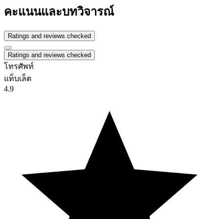
คะแนนและบทวิจารณ์
Ratings and reviews checked
Ratings and reviews checked
โทรศัพท์
แท็บเล็ต
4.9