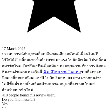
17 March 2025
ประสบการณ์กับgansสล็อต คืนยอดเสีย เหมือนมีเพื่อนใหม่ที่
ไว้ใจได้💵 สล็อตฝากขั้นต่ำ1บาท มาแรง โบนัสจัดเต็ม โปรสล็อต
สมาชิกใหม่ รับฟรีเครดิตเมื่อสมัคร ครบทุกความต้องการ ติดต่อ
ทีมงานง่ายดาย ลองวันนี้!
ดั ม มีไทย รวม ไพแค ง
♥️ สล็อตยอด
นิยม สล็อตยอดนิยมแห่งปี โบนัสเงินสด 100 บาท ฝากถอนง่าย
ไม่มีขั้นต่ำ สายปั่นสล็อตห้ามพลาด หมุนสล็อตเลย! โบนัส
สำหรับสมาชิกใหม่
410 people found this review useful
Do you find it useful?
Yes