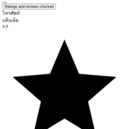
Ratings and reviews checked
โทรศัพท์
แท็บเล็ต
4.9