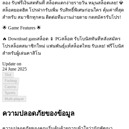
ลอง รับฟรีเงินสดทันที สล็อตแตกง่ายรายวัน หมุนสล็อตเลย! 💎
สล็อตยอดฮิต โปรฝากรับเพิ่ม รับสิทธิ์พิเศษก่อนใคร คุ้มค่าที่สุด
สำหรับ สมาชิกทุกคน ติดต่อทีมงานง่ายดาย กดสมัครรับโปร!
🌟 Game Features 🌟
🔥 Download gansสล็อต 📱 PGสล็อต รับโบนัสทันทีหลังสมัคร
โปรสล็อตสมาชิกใหม่ แฟนพันธุ์แท้สล็อตไทย รับเลย! ฟรีโบนัส
สำหรับผู้เล่นคาสิโน
Update on
24 June 2025
Slot
Fishing
Casino
Sports
Multi-player
ความปลอดภัยของข้อมูล
ความปลอดภัยของคุณเริ่มต้นด้วยการเข้าใจว่านักพัฒนา