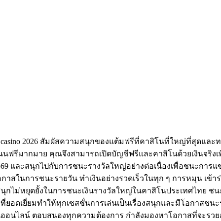
e casino 2026 สัมผัสความสนุกของแต้มฟรีที่คาสิโนที่ใหญ่ที่สุด
นฟรีมากมาย คุณจึงสามารถเปิดบัญชีฟรีและคาสิโนด้วยเงินจริงเพื่อ
ี 2569 และสนุกไปกับการชนะรางวัลใหญ่อย่างต่อเนื่องเพื่อชนะการ
โอกาสในการชนะรายวัน ทำเงินอย่างรวดเร็วในทุก ๆ การหมุน เข้าร่
กไม่หยุดยั้งในการชนะเงินรางวัลใหญ่ในคาสิโนประเทศไทย ชนะกา
ี่ยอดเยี่ยมทำให้ทุกเซสชั่นการเล่นเป็นเรื่องสนุกและมีโอกาสชนะ
นออนไลน์ ตอบสนองทุกความต้องการ กำลังมองหาโอกาสที่จะรวยอย่