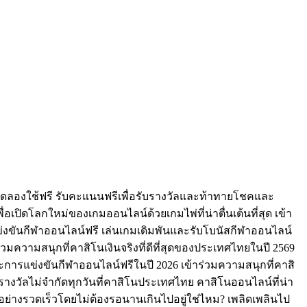
และทดลองใช้ฟรี รับคะแนนฟรีเพื่อรับรางวัลและท้าทายโชคและ
เปิดโลกใหม่ของเกมออนไลน์ด้วยเกมไพ่ที่น่าตื่นเต้นที่สุด เข้า
แข่งขันกีฬาออนไลน์ฟรี เล่นเกมเดิมพันและรับโบนัสกีฬาออนไลน์
วมความสนุกที่คาสิโนเงินจริงที่ดีที่สุดของประเทศไทยในปี 2569
รแข่งขันกีฬาออนไลน์ฟรีในปี 2026 เข้าร่วมความสนุกที่คาสิ
รางวัลไม่จำกัดทุกวันที่คาสิโนประเทศไทย คาสิโนออนไลน์ที่น่า
างรวดเร็วโดยไม่ต้องรอนานเกินไปอยู่ใช่ไหม? เพลิดเพลินไป