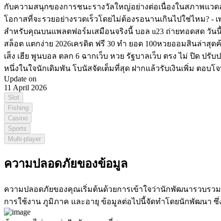
กับความสนุกของการชนะรางวัลใหญ่อย่างต่อเนื่องในสภาพแวดล
โอกาสที่จะรวยอย่างรวดเร็วโดยไม่ต้องรอนานเกินไปใช่ไหม? - เพ
สำหรับคุณบนแพลตฟอร์มเสมือนจริงนี้ บอล u23 ถ่ายทอดสด วันนี
สล็อต แตกง่าย 2026เครดิต ฟรี 30 ทำ ยอด 100หวยออมสินล่าสุดค้นหา
เส็ง เฮีย พูนบอล ตลก 6 ฉากเว็บ หวย รัฐบาลเว็บ ตรง ไม่ ปิด ปรับป
หนึ่งในใจนักเดิมพัน โบนัสจัดเต็มที่สุด ฝากแล้วรับเงินเพิ่ม ตอ
Update on
11 April 2026
Slot
Fishing
Casino
Sports
Multi-player
ความปลอดภัยของข้อมูล
ความปลอดภัยของคุณเริ่มต้นด้วยการเข้าใจว่านักพัฒนารวบรวม
การใช้งาน ภูมิภาค และอายุ
ข้อมูลต่อไปนี้จัดทำโดยนักพัฒนา ซึ