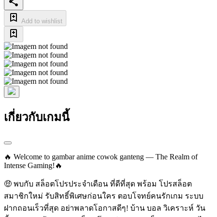
Add to wishlist
เกี่ยวกับเกมนี้
🔥 Welcome to gambar anime cowok ganteng — The Realm of
Intense Gaming!🔥
🤑 พบกับ สล็อตโปรประจำเดือน ที่ดีที่สุด พร้อม โปรสล็อต
สมาชิกใหม่ รับสิทธิ์พิเศษก่อนใคร ตอบโจทย์คนรักเกม ระบบ
ฝากถอนเร็วที่สุด อย่าพลาดโอกาสดีๆ! บ้าน บอล วิเคราะห์ วัน