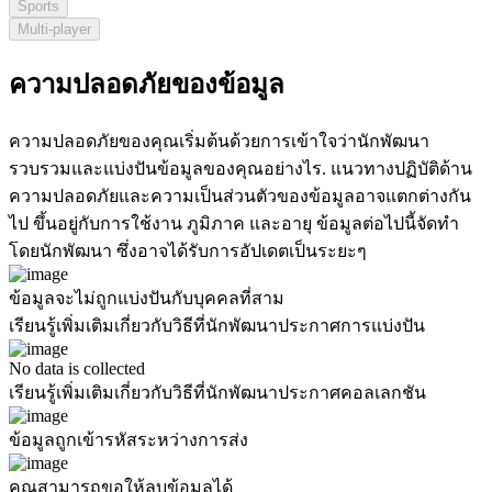
Sports
Multi-player
ความปลอดภัยของข้อมูล
ความปลอดภัยของคุณเริ่มต้นด้วยการเข้าใจว่านักพัฒนา
รวบรวมและแบ่งปันข้อมูลของคุณอย่างไร.
แนวทางปฏิบัติด้าน
ความปลอดภัยและความเป็นส่วนตัวของข้อมูลอาจแตกต่างกัน
ไป ขึ้นอยู่กับการใช้งาน ภูมิภาค และอายุ
ข้อมูลต่อไปนี้จัดทำ
โดยนักพัฒนา ซึ่งอาจได้รับการอัปเดตเป็นระยะๆ
ข้อมูลจะไม่ถูกแบ่งปันกับบุคคลที่สาม
เรียนรู้เพิ่มเติมเกี่ยวกับวิธีที่นักพัฒนาประกาศการแบ่งปัน
No data is collected
เรียนรู้เพิ่มเติมเกี่ยวกับวิธีที่นักพัฒนาประกาศคอลเลกชัน
ข้อมูลถูกเข้ารหัสระหว่างการส่ง
คุณสามารถขอให้ลบข้อมูลได้