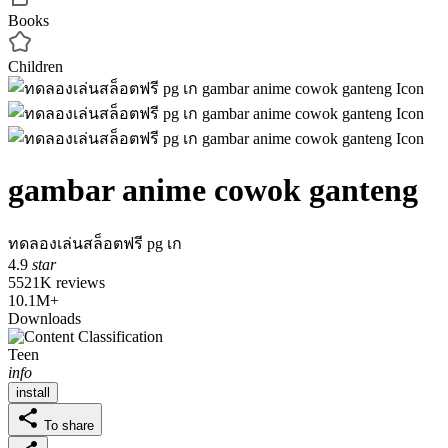
Books
Children
gambar anime cowok ganteng
ทดลองเล่นสล็อตฟรี pg เก
4.9
star
5521K reviews
10.1M+
Downloads
Teen
info
install
To share