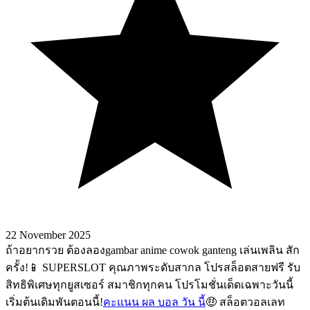
22 November 2025
ถ้าอยากรวย ต้องลองgambar anime cowok ganteng เล่นเพลิน สัก
ครั้ง!📱 SUPERSLOT คุณภาพระดับสากล โปรสล็อตสายฟรี รับ
สิทธิพิเศษทุกยูสเซอร์ สมาชิกทุกคน โปรโมชั่นเด็ดเฉพาะวันนี้
เริ่มต้นเดิมพันตอนนี้!
คะแนน ผล บอล วัน นี้
🤑 สล็อตวอลเลท