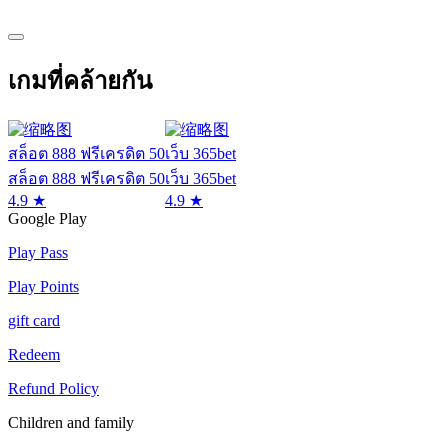
เกมที่คล้ายกัน
สล็อต 888 ฟรีเครดิต 50
เว็บ 365bet
สล็อต 888 ฟรีเครดิต 50
เว็บ 365bet
4.9 ★
4.9 ★
Google Play
Play Pass
Play Points
gift card
Redeem
Refund Policy
Children and family