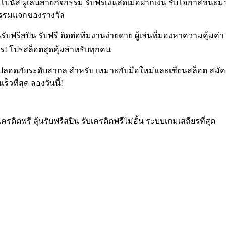
ับโบนัส ผู้เล่นสายกิจกรรม รับฟรีเงินสดเมื่อฝากเงิน รับโอกาสชน
จกรรมแจกของรางวัล
บฟรีสปิน รับฟรี ติดต่อทีมงานง่ายดาย ผู้เล่นที่มองหาความคุ้มค่า 
ร! โปรสล็อตสุดคุ้มสำหรับทุกคน
ปลอดภัยระดับสากล สำหรับ เหมาะกับมือใหม่และเซียนสล็อต สมัครรั
ที่สุด ลองวันนี้!
ิตฟรี ลุ้นรับฟรีสปิน รับเครดิตฟรีไม่อั้น ระบบเกมเสถียรที่สุด