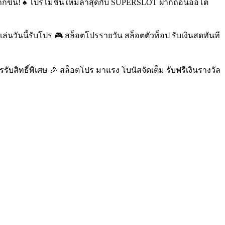
ะมากขึ้น! ♠️ โปรโมชั่นใหม่ล่าสุดกับ SUPERSLOT ฝากถอนออโต้
เล่นวันนี้รับโปร 🎮 สล็อตโปรรายวัน สล็อตตัวท็อป รับเงินสดทันที
บสิทธิ์พิเศษ 🎉 สล็อตโปร มาแรง โบนัสจัดเต็ม รับฟรีเงินรางวัล