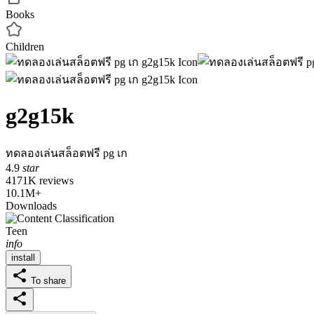
Books
Children
g2g15k
ทดลองเล่นสล็อตฟรี pg เก
4.9
star
4171K reviews
10.1M+
Downloads
Teen
info
install
To share