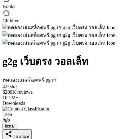
Books
Children
g2g เว็บตรง วอลเล็ท
ทดลองเล่นสล็อตฟรี pg เก
4.9
star
6209K reviews
10.1M+
Downloads
Teen
info
install
To share