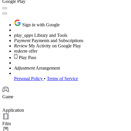
Google Play
Sign in with Google
play_apps
Library and Tools
Payment
Payments and Subscriptions
Review
My Activity on Google Play
redeem
offer
Play Pass
Adjustment
Arrangement
Personal Policy
•
Terms of Service
Game
Application
Film