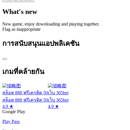
What's new
New game, enjoy downloading and playing together.
Flag as inappropriate
การสนับสนุนแอปพลิเคชัน
เกมที่คล้ายกัน
สล็อต 888 ฟรีเครดิต 50
เว็บ 365bet
สล็อต 888 ฟรีเครดิต 50
เว็บ 365bet
4.9 ★
4.9 ★
Google Play
Play Pass