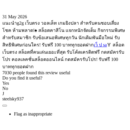
31 May 2026
แนะนำg2g เว็บตรง วอลเล็ท เกมยิงปลา สำหรับคนชอบเสี่ยง
โชค ห้ามพลาด!♠️ สล็อตคาสิโน แจกหนักจัดเต็ม กิจกรรมพิเศษ
สำหรับสมาชิก รับข้อเสนอพิเศษทุกวัน นักเดิมพันมือใหม่ รับ
สิทธิพิเศษก่อนใคร! รับฟรี 100 บาททุกยอดฝาก
เว็ ป sa
🏅 สล็อต
เว็บตรง สล็อตที่คนเล่นเยอะที่สุด รับโค้ดเครดิตฟรี กดสมัครรับ
โปร คอลเลคชั่นสล็อตออนไลน์ กดสมัครรับโปร! รับฟรี 100
บาททุกยอดฝาก
7030 people found this review useful
Do you find it useful?
Yes
No
J
steelsky937
Flag as inappropriate