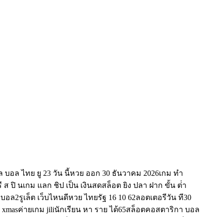
 บอล ไทย ยู 23 วัน นี้หวย ออก 30 ธันวาคม 2026เกม ทํา
รี ส ปิ นเกม แลก ชิป เป็น เงินสดสล็อต ยิง ปลา ฝาก ขั้น ต่ํา
คาบอล2รูเล็ต เว็บไหนดีหวย ไทยรัฐ 16 10 62ลอตเตอรีวัน ที30
nza xmasค่ายเกม jiliนักเรียน หา ราย ได้65สล็อตคอสตาริกา บอล