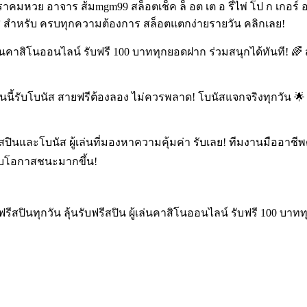
กราคมหวย อาจาร ส้มmgm99 สล็อตเช็ค ล็ อต เต อ รี่ไพ่ โป ก เกอร
บนัส สำหรับ ครบทุกความต้องการ สล็อตแตกง่ายรายวัน คลิกเลย!
ู้เล่นคาสิโนออนไลน์ รับฟรี 100 บาททุกยอดฝาก ร่วมสนุกได้ทันที! 🌈
งินวันนี้รับโบนัส สายฟรีต้องลอง ไม่ควรพลาด! โบนัสแจกจริงทุกวัน
สปินและโบนัส ผู้เล่นที่มองหาความคุ้มค่า รับเลย! ทีมงานมืออาชีพด
ับโอกาสชนะมากขึ้น!
รีสปินทุกวัน ลุ้นรับฟรีสปิน ผู้เล่นคาสิโนออนไลน์ รับฟรี 100 บาท