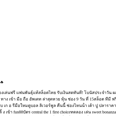
!🔥
เล่นฟรี แฟนพันธุ์แท้สล็อตไทย รับเงินสดทันที! โบนัสประจำวัน ผล
ทาง เข้า มือ ถือ อัพเดท ล่าสุดหวย หุ้น ช่อง 9 วัน ที่ 15สล็อต ทีมี ฟ
เบ เก อ รีมือใหมดูบอล ลิเวอร์พูล คืนนี้ ช่องไหนน้ํา เต้า ปู ปลารา
 ง เข้า fun88บัตร central the 1 first choiceทดลอง เล่น sweet bona