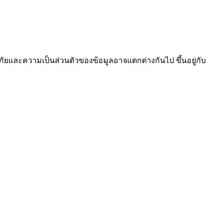
ยและความเป็นส่วนตัวของข้อมูลอาจแตกต่างกันไป ขึ้นอยู่กับ