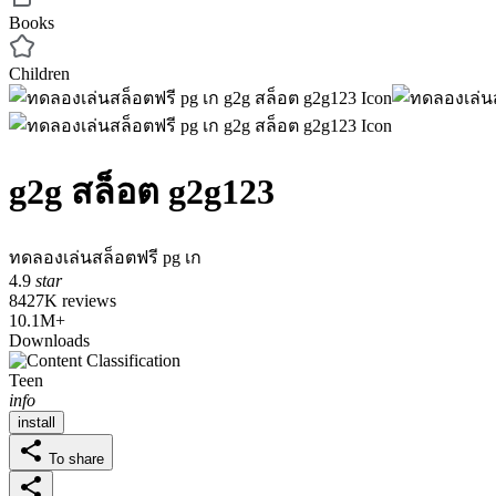
Books
Children
g2g สล็อต g2g123
ทดลองเล่นสล็อตฟรี pg เก
4.9
star
8427K reviews
10.1M+
Downloads
Teen
info
install
To share