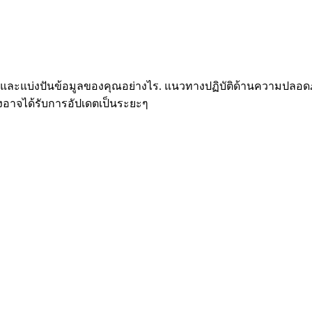
และแบ่งปันข้อมูลของคุณอย่างไร.
แนวทางปฏิบัติด้านความปลอดภั
่งอาจได้รับการอัปเดตเป็นระยะๆ