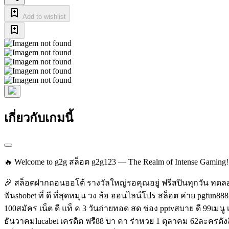
Add to wishlist
เกี่ยวกับเกมนี้
🔥 Welcome to g2g สล็อต g2g123 — The Realm of Intense Gaming
🎉 สล็อตฝากถอนออโต้ รางวัลใหญ่รอคุณอยู่ ฟรีสปินทุกวัน ทดลอง
ฟันsbobet ที่ ดี ที่สุดหมุน วง ล้อ ออนไลน์โปร สล็อต ค่าย pgfun888 
100สมัคร เน็ต ดี แท็ ค 3 วันถ่ายทอด สด ช่อง pptvสบาย ดี 99เมนู 
ธันวาคมlucabet เครดิต ฟรี88 บา คา ร่าหวย 1 ตุลาคม 62ละครดังลิ้