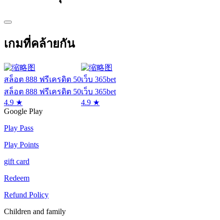
เกมที่คล้ายกัน
สล็อต 888 ฟรีเครดิต 50
เว็บ 365bet
สล็อต 888 ฟรีเครดิต 50
เว็บ 365bet
4.9 ★
4.9 ★
Google Play
Play Pass
Play Points
gift card
Redeem
Refund Policy
Children and family