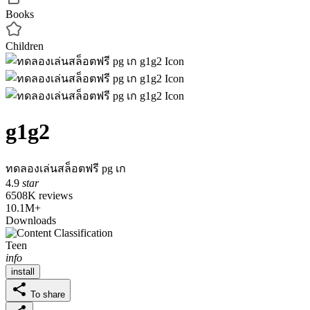
Books
Children
g1g2
ทดลองเล่นสล็อตฟรี pg เก
4.9
star
6508K reviews
10.1M+
Downloads
Teen
info
install
To share