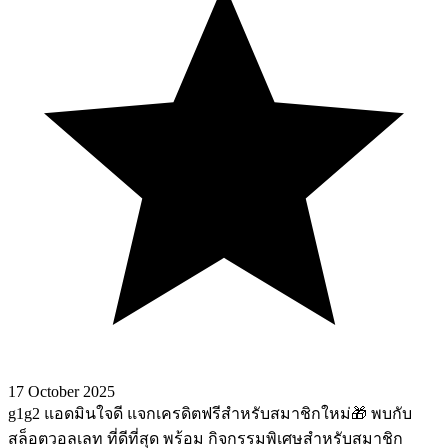
17 October 2025
g1g2 แอดมินใจดี แจกเครดิตฟรีสำหรับสมาชิกใหม่🎁 พบกับ
สล็อตวอลเลท ที่ดีที่สุด พร้อม กิจกรรมพิเศษสำหรับสมาชิก