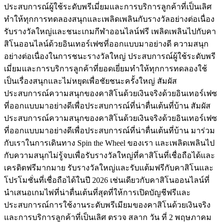
ประสบการณ์ผู้ใช้ระดับพรีเมี่ยมและการบริการลูกค้าที่เป็นเลิศ
ทำให้ทุกการทดลองสนุกและเพลิดเพลินกับรางวัลอย่างต่อเนื่อง
รับรางวัลใหญ่และชนะเกมกีฬาออนไลน์ฟรี เพลิดเพลินไปกับคา
สิโนออนไลน์ด้วยอินเทอร์เฟซที่ออกแบบมาอย่างดี ความสนุก
อย่างต่อเนื่องในการชนะรางวัลใหญ่ ประสบการณ์ผู้ใช้ระดับพรี
เมี่ยมและการบริการลูกค้าที่ยอดเยี่ยมทำให้ทุกการทดลองใช้
เป็นเรื่องสนุกและไม่หยุดเพื่อชัยชนะครั้งใหญ่ สัมผัส
ประสบการณ์ความสนุกของคาสิโนด้วยเงินจริงด้วยอินเทอร์เฟซ
ที่ออกแบบมาอย่างดีเพื่อประสบการณ์ที่น่าตื่นเต้นที่บ้าน สัมผัส
ประสบการณ์ความสนุกของคาสิโนด้วยเงินจริงด้วยอินเทอร์เฟซ
ที่ออกแบบมาอย่างดีเพื่อประสบการณ์ที่น่าตื่นเต้นที่บ้าน มาร่วม
กับเราในการเดินทาง Spin the Wheel ของเรา และเพลิดเพลินไป
กับความสนุกไม่รู้จบเพื่อรับรางวัลใหญ่ที่คาสิโนที่เชื่อถือได้และ
เครดิตฟรีมากมาย รับรางวัลใหญ่และรับแต้มฟรีกับคาสิโนและ
โปรโมชั่นที่เชื่อถือได้ในปี 2026 เช่นเดียวกับคาสิโนออนไลน์ที่
นำเสนอเกมไพ่ที่น่าตื่นเต้นที่สุดที่ให้การเปิดบัญชีฟรีและ
ประสบการณ์การใช้งานระดับพรีเมียมของคาสิโนด้วยเงินจริง
และการบริการลูกค้าที่เป็นเลิศ ตรวจ สลาก วัน ที่ 2 พฤษภาคม