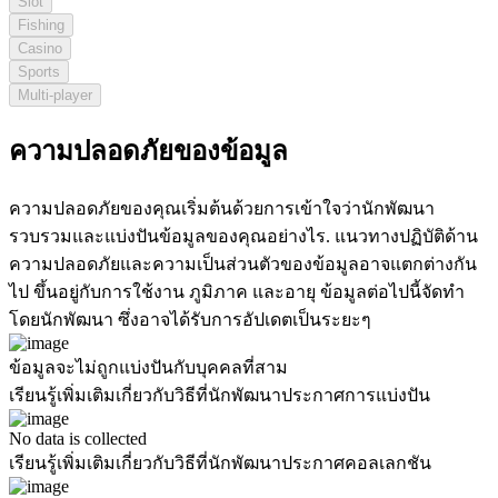
Slot
Fishing
Casino
Sports
Multi-player
ความปลอดภัยของข้อมูล
ความปลอดภัยของคุณเริ่มต้นด้วยการเข้าใจว่านักพัฒนา
รวบรวมและแบ่งปันข้อมูลของคุณอย่างไร.
แนวทางปฏิบัติด้าน
ความปลอดภัยและความเป็นส่วนตัวของข้อมูลอาจแตกต่างกัน
ไป ขึ้นอยู่กับการใช้งาน ภูมิภาค และอายุ
ข้อมูลต่อไปนี้จัดทำ
โดยนักพัฒนา ซึ่งอาจได้รับการอัปเดตเป็นระยะๆ
ข้อมูลจะไม่ถูกแบ่งปันกับบุคคลที่สาม
เรียนรู้เพิ่มเติมเกี่ยวกับวิธีที่นักพัฒนาประกาศการแบ่งปัน
No data is collected
เรียนรู้เพิ่มเติมเกี่ยวกับวิธีที่นักพัฒนาประกาศคอลเลกชัน