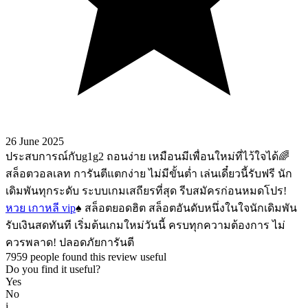
26 June 2025
ประสบการณ์กับg1g2 ถอนง่าย เหมือนมีเพื่อนใหม่ที่ไว้ใจได้🌈
สล็อตวอลเลท การันตีแตกง่าย ไม่มีขั้นต่ำ เล่นเดี๋ยวนี้รับฟรี นัก
เดิมพันทุกระดับ ระบบเกมเสถียรที่สุด รีบสมัครก่อนหมดโปร!
หวย เกาหลี vip
♠️ สล็อตยอดฮิต สล็อตอันดับหนึ่งในใจนักเดิมพัน
รับเงินสดทันที เริ่มต้นเกมใหม่วันนี้ ครบทุกความต้องการ ไม่
ควรพลาด! ปลอดภัยการันตี
7959 people found this review useful
Do you find it useful?
Yes
No
j