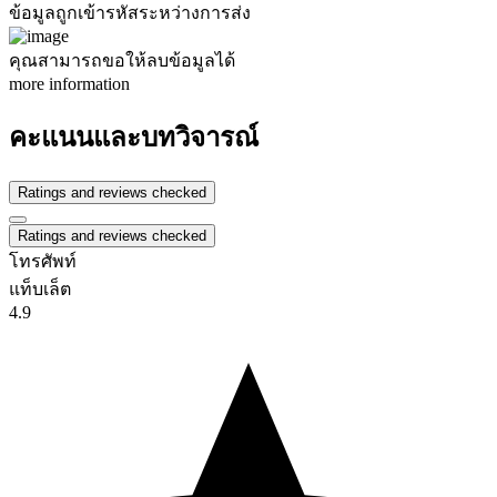
ข้อมูลถูกเข้ารหัสระหว่างการส่ง
คุณสามารถขอให้ลบข้อมูลได้
more information
คะแนนและบทวิจารณ์
Ratings and reviews checked
Ratings and reviews checked
โทรศัพท์
แท็บเล็ต
4.9