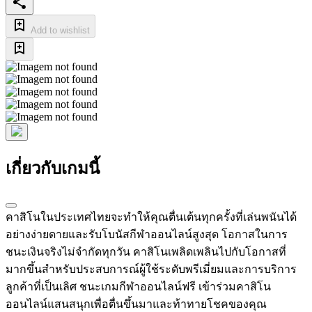
Add to wishlist
เกี่ยวกับเกมนี้
คาสิโนในประเทศไทยจะทำให้คุณตื่นเต้นทุกครั้งที่เล่นพนันได้
อย่างง่ายดายและรับโบนัสกีฬาออนไลน์สูงสุด โอกาสในการ
ชนะเงินจริงไม่จำกัดทุกวัน คาสิโนเพลิดเพลินไปกับโอกาสที่
มากขึ้นสำหรับประสบการณ์ผู้ใช้ระดับพรีเมี่ยมและการบริการ
ลูกค้าที่เป็นเลิศ ชนะเกมกีฬาออนไลน์ฟรี เข้าร่วมคาสิโน
ออนไลน์แสนสนุกเพื่อตื่นขึ้นมาและท้าทายโชคของคุณ