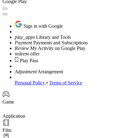
Google Play
Sign in with Google
play_apps
Library and Tools
Payment
Payments and Subscriptions
Review
My Activity on Google Play
redeem
offer
Play Pass
Adjustment
Arrangement
Personal Policy
•
Terms of Service
Game
Application
Film