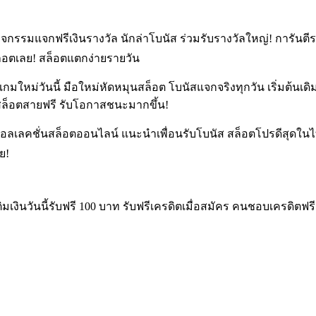
วมกิจกรรมแจกฟรีเงินรางวัล นักล่าโบนัส ร่วมรับรางวัลใหญ่! การัน
ล็อตเลย! สล็อตแตกง่ายรายวัน
เกมใหม่วันนี้ มือใหม่หัดหมุนสล็อต โบนัสแจกจริงทุกวัน เริ่มต้นเ
ปรสล็อตสายฟรี รับโอกาสชนะมากขึ้น!
เลคชั่นสล็อตออนไลน์ แนะนำเพื่อนรับโบนัส สล็อตโปรดีสุดในไทย 
ย!
ติมเงินวันนี้รับฟรี 100 บาท รับฟรีเครดิตเมื่อสมัคร คนชอบเครดิตฟ