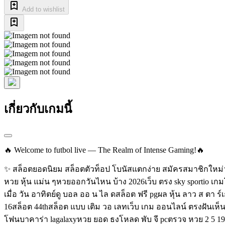
Add to wishlist
เกี่ยวกับเกมนี้
🔥 Welcome to futbol live — The Realm of Intense Gaming!🔥
✨ สล็อตยอดนิยม สล็อตตัวท็อป โบนัสแตกง่าย สมัครสมาชิกใหม่วัน
หวย หุ้น แม่น ๆหวยออกวันไหน บ้าง 2026เว็บ ตรง sky sportio เกมโ
เมื่อ วัน อาทิตย์ดู บอล ออ น ไล ดสล็อต ฟรี pgผล หุ้น ลาว ส ตา ร์เ
16สล็อต 44thสล็อต แบบ เติม วอ เลทเว็บ เกม ออนไลน์ ตรงฝันเห็นงู
โฟนบาคาร่า lagalaxyหวย ยอด ธงโหลด พับ จี pcตรวจ หวย 2 5 19