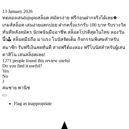
13 January 2026
ทดลองเล่นfujispinสล็อต สมัครง่าย ฟรีก่อนฝากจริงได้เลย🍀
เกมส์สล็อต เล่นง่ายแตกบ่อย ฝากครั้งแรกรับ 100 บาท รับรางวัล
ทันทีหลังสมัคร นักพนันมืออาชีพ สล็อตโปรดีสุดในไทย ลองวัน
นี้!🕹️ สล็อตมือถือ มาแรง โบนัสจัดเต็ม กิจกรรมพิเศษสำหรับ
สมาชิก รับฟรีเงินสดทันที สายฟรีต้องลอง ฟรีโบนัสสำหรับผู้เล่น
คาสิโน เล่นสล็อตเลย!
1271 people found this review useful
Do you find it useful?
Yes
No
J
สมชาย พานิช
Flag as inappropriate