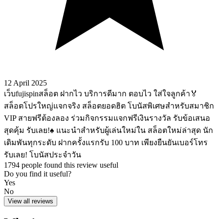
12 April 2025
เว็บfujispinสล็อต ฝากไว บริการดีมาก ตอบไว ใส่ใจลูกค้า🏅
สล็อตโปรใหญ่แจกจริง สล็อตยอดฮิต โบนัสพิเศษสำหรับสมาชิก
VIP สายฟรีต้องลอง ร่วมกิจกรรมแจกฟรีเงินรางวัล รับข้อเสนอ
สุดคุ้ม รับเลย!♠️ แนะนำสำหรับผู้เล่นใหม่ใน สล็อตใหม่ล่าสุด นัก
เดิมพันทุกระดับ ฝากครั้งแรกรับ 100 บาท เพียงยืนยันเบอร์โทร
รับเลย! โบนัสประจำวัน
1794 people found this review useful
Do you find it useful?
Yes
No
View all reviews