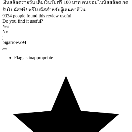
เงินสล็อตรายวัน เติมเงินรับฟรี 100 บาท คนชอบโบนัสสล็อต กด
รับโบนัสฟรี! ฟรีโบนัสสำหรับผู้เล่นคาสิโน
9334 people found this review useful
Do you find it useful?
Yes
No
j
bigarrow294
Flag as inappropriate