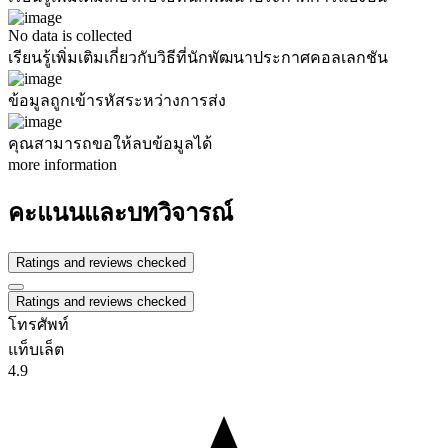
No data is collected
เรียนรู้เพิ่มเติมเกี่ยวกับวิธีที่นักพัฒนาประกาศคอลเลกชัน
ข้อมูลถูกเข้ารหัสระหว่างการส่ง
คุณสามารถขอให้ลบข้อมูลได้
more information
คะแนนและบทวิจารณ์
Ratings and reviews checked
Ratings and reviews checked
โทรศัพท์
แท็บเล็ต
4.9