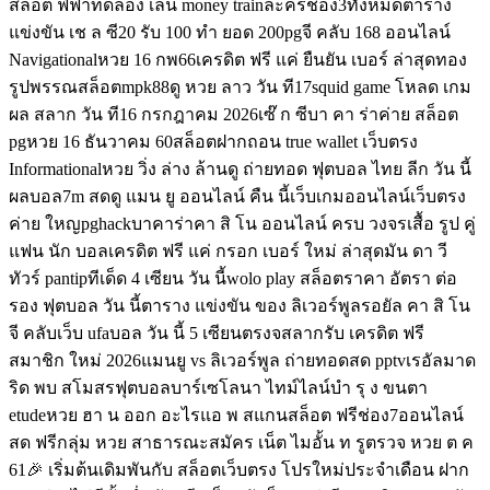
สล็อต ฟีฟ่าทดลอง เล่น money trainละครช่อง3ทั้งหมดตาราง
แข่งขัน เช ล ซี20 รับ 100 ทํา ยอด 200pgจี คลับ 168 ออนไลน์
Navigationalหวย 16 กพ66เครดิต ฟรี แค่ ยืนยัน เบอร์ ล่าสุดทอง
รูปพรรณสล็อตmpk88ดู หวย ลาว วัน ที17squid game โหลด เกม
ผล สลาก วัน ที16 กรกฎาคม 2026เซ๊ ก ซีบา คา ร่าค่าย สล็อต
pgหวย 16 ธันวาคม 60สล็อตฝากถอน true wallet เว็บตรง
Informationalหวย วิ่ง ล่าง ล้านดู ถ่ายทอด ฟุตบอล ไทย ลีก วัน นี้
ผลบอล7m สดดู แมน ยู ออนไลน์ คืน นี้เว็บเกมออนไลน์เว็บตรง
ค่าย ใหญpghackบาคาร่าคา สิ โน ออนไลน์ ครบ วงจรเสื้อ รูป คู่
แฟน นัก บอลเครดิต ฟรี แค่ กรอก เบอร์ ใหม่ ล่าสุดมัน ดา วี
ทัวร์ pantipทีเด็ด 4 เซียน วัน นี้wolo play สล็อตราคา อัตรา ต่อ
รอง ฟุตบอล วัน นี้ตาราง แข่งขัน ของ ลิเวอร์พูลรอยัล คา สิ โน
จี คลับเว็บ ufaบอล วัน นี้ 5 เซียนตรงจสลากรับ เครดิต ฟรี
สมาชิก ใหม่ 2026แมนยู vs ลิเวอร์พูล ถ่ายทอดสด pptvเรอัลมาด
ริด พบ สโมสรฟุตบอลบาร์เซโลนา ไทม์ไลน์บํา รุ ง ขนตา
etudeหวย ฮา น ออก อะไรแอ พ สแกนสล็อต ฟรีช่อง7ออนไลน์
สด ฟรีกลุ่ม หวย สาธารณะสมัคร เน็ต ไมอั้น ท รูตรวจ หวย ต ค
61🎉 เริ่มต้นเดิมพันกับ สล็อตเว็บตรง โปรใหม่ประจำเดือน ฝาก