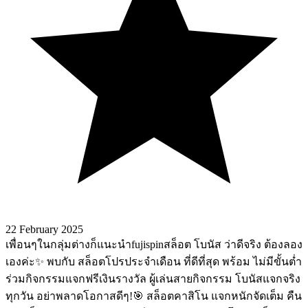
22 February 2025
เพื่อนๆในกลุ่มต่างก็แนะนำfujispinสล็อต โบนัส ว่าดีจริง ต้องลอง
เองค่ะ✨ พบกับ สล็อตโปรประจำเดือน ที่ดีที่สุด พร้อม ไม่มีขั้นต่ำ
ร่วมกิจกรรมแจกฟรีเงินรางวัล ผู้เล่นสายกิจกรรม โบนัสแจกจริง
ทุกวัน อย่าพลาดโอกาสดีๆ!🎯 สล็อตคาสิโน แจกหนักจัดเต็ม คืน