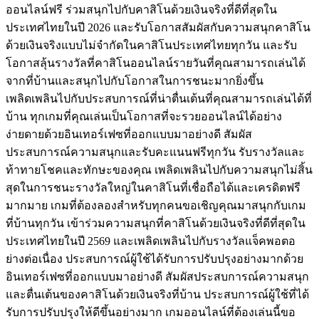
ออนไลน์ฟรี ร่วมสนุกไปกับคาสิโนด้วยเงินจริงที่ดีที่สุดใน
ประเทศไทยในปี 2026 และรับโอกาสสัมผัสกับความสนุกคาสิโน
ด้วยเงินจริงแบบไม่จำกัดในคาสิโนประเทศไทยทุกวัน และรับ
โอกาสลุ้นรางวัลที่คาสิโนออนไลน์รายวันที่คุณสามารถเล่นได้
จากที่บ้านและสนุกไปกับโอกาสในการชนะมากยิ่งขึ้น
เพลิดเพลินไปกับประสบการณ์ที่น่าตื่นเต้นที่คุณสามารถเล่นได้ที่
บ้าน ทุกเกมที่คุณเล่นเป็นโอกาสที่จะรวยออนไลน์ได้อย่าง
ง่ายดายด้วยอินเทอร์เฟซที่ออกแบบมาอย่างดี สัมผัส
ประสบการณ์ความสนุกและรับคะแนนฟรีทุกวัน รับรางวัลและ
ท้าทายโชคและทักษะของคุณ เพลิดเพลินไปกับความสนุกไม่สิ้น
สุดในการชนะรางวัลใหญ่ในคาสิโนที่เชื่อถือได้และเครดิตฟรี
มากมาย เกมที่ต้องลองสำหรับทุกคนขอเชิญคุณมาสนุกกับเกม
ที่บ้านทุกวัน เข้าร่วมความสนุกที่คาสิโนด้วยเงินจริงที่ดีที่สุดใน
ประเทศไทยในปี 2569 และเพลิดเพลินไปกับรางวัลแจ็คพอตอ
ย่างต่อเนื่อง ประสบการณ์ผู้ใช้ได้รับการปรับปรุงอย่างมากด้วย
อินเทอร์เฟซที่ออกแบบมาอย่างดี สัมผัสประสบการณ์ความสนุก
และตื่นเต้นของคาสิโนด้วยเงินจริงที่บ้าน ประสบการณ์ผู้ใช้ที่ได้
รับการปรับปรุงให้ดีขึ้นอย่างมาก เกมออนไลน์ที่ต้องเล่นนี้ขอ