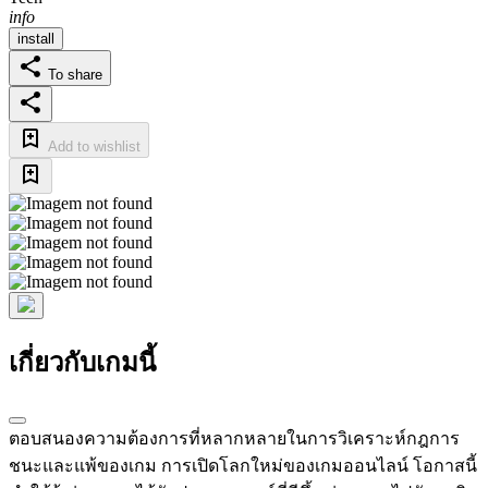
info
install
To share
Add to wishlist
เกี่ยวกับเกมนี้
ตอบสนองความต้องการที่หลากหลายในการวิเคราะห์กฎการ
ชนะและแพ้ของเกม การเปิดโลกใหม่ของเกมออนไลน์ โอกาสนี้