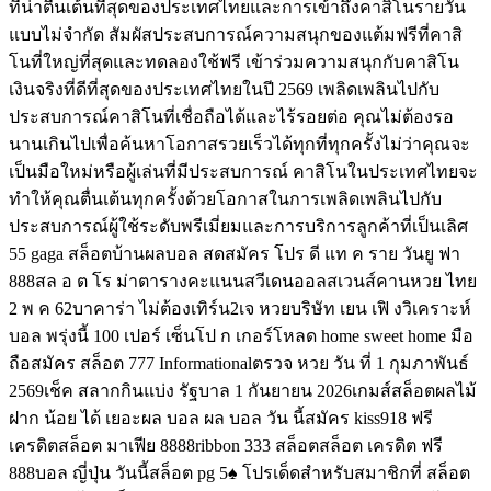
ที่น่าตื่นเต้นที่สุดของประเทศไทยและการเข้าถึงคาสิโนรายวัน
แบบไม่จำกัด สัมผัสประสบการณ์ความสนุกของแต้มฟรีที่คาสิ
โนที่ใหญ่ที่สุดและทดลองใช้ฟรี เข้าร่วมความสนุกกับคาสิโน
เงินจริงที่ดีที่สุดของประเทศไทยในปี 2569 เพลิดเพลินไปกับ
ประสบการณ์คาสิโนที่เชื่อถือได้และไร้รอยต่อ คุณไม่ต้องรอ
นานเกินไปเพื่อค้นหาโอกาสรวยเร็วได้ทุกที่ทุกครั้งไม่ว่าคุณจะ
เป็นมือใหม่หรือผู้เล่นที่มีประสบการณ์ คาสิโนในประเทศไทยจะ
ทำให้คุณตื่นเต้นทุกครั้งด้วยโอกาสในการเพลิดเพลินไปกับ
ประสบการณ์ผู้ใช้ระดับพรีเมี่ยมและการบริการลูกค้าที่เป็นเลิศ
55 gaga สล็อตบ้านผลบอล สดสมัคร โปร ดี แท ค ราย วันยู ฟา
888สล อ ต โร ม่าตารางคะแนนสวีเดนออลสเวนส์คานหวย ไทย
2 พ ค 62บาคาร่า ไม่ต้องเทิร์น2เจ หวยบริษัท เยน เฟิ งวิเคราะห์
บอล พรุ่งนี้ 100 เปอร์ เซ็นโป ก เกอร์โหลด home sweet home มือ
ถือสมัคร สล็อต 777 Informationalตรวจ หวย วัน ที่ 1 กุมภาพันธ์
2569เช็ค สลากกินแบ่ง รัฐบาล 1 กันยายน 2026เกมส์สล็อตผลไม้
ฝาก น้อย ได้ เยอะผล บอล ผล บอล วัน นี้สมัคร kiss918 ฟรี
เครดิตสล็อต มาเฟีย 8888ribbon 333 สล็อตสล็อต เครดิต ฟรี
888บอล ญี่ปุ่น วันนี้สล็อต pg 5♠️ โปรเด็ดสำหรับสมาชิกที่ สล็อต