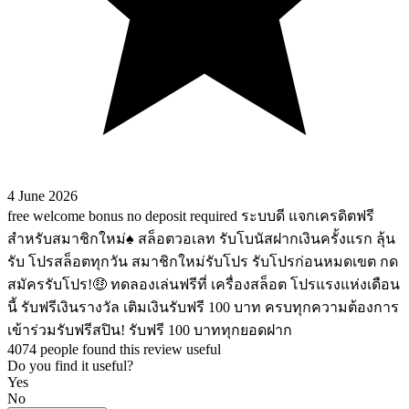
4 June 2026
free welcome bonus no deposit required ระบบดี แจกเครดิตฟรี
สำหรับสมาชิกใหม่♠️ สล็อตวอเลท รับโบนัสฝากเงินครั้งแรก ลุ้น
รับ โปรสล็อตทุกวัน สมาชิกใหม่รับโปร รับโปรก่อนหมดเขต กด
สมัครรับโปร!🤑 ทดลองเล่นฟรีที่ เครื่องสล็อต โปรแรงแห่งเดือน
นี้ รับฟรีเงินรางวัล เติมเงินรับฟรี 100 บาท ครบทุกความต้องการ
เข้าร่วมรับฟรีสปิน! รับฟรี 100 บาททุกยอดฝาก
4074 people found this review useful
Do you find it useful?
Yes
No