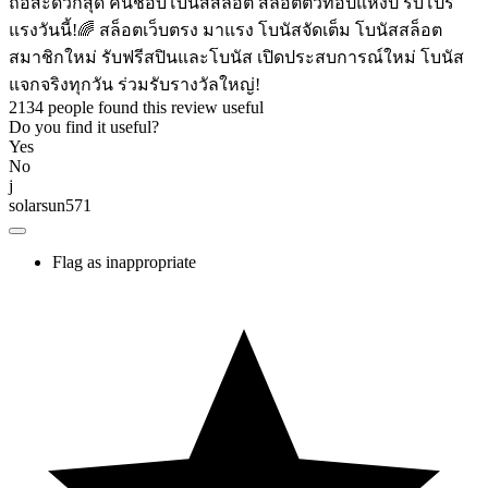
ถือสะดวกสุด คนชอบโบนัสสล็อต สล็อตตัวท็อปแห่งปี รับโปร
แรงวันนี้!🌈 สล็อตเว็บตรง มาแรง โบนัสจัดเต็ม โบนัสสล็อต
สมาชิกใหม่ รับฟรีสปินและโบนัส เปิดประสบการณ์ใหม่ โบนัส
แจกจริงทุกวัน ร่วมรับรางวัลใหญ่!
2134 people found this review useful
Do you find it useful?
Yes
No
j
solarsun571
Flag as inappropriate