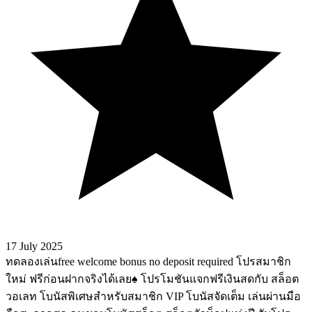
17 July 2025
ทดลองเล่นfree welcome bonus no deposit required โปรสมาชิก
ใหม่ ฟรีก่อนฝากจริงได้เลย♠️ โปรโมชันแจกฟรีเงินสดกับ สล็อต
วอเลท โบนัสพิเศษสำหรับสมาชิก VIP โบนัสจัดเต็ม เล่นผ่านมือ