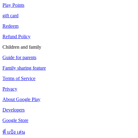
Play Points
gift card
Redeem
Refund Policy
Children and family
Guide for parents
Family sharing feature
Terms of Service
Privacy
About Google Play
Developers
Google Store
พี่ แป้ง เล่น