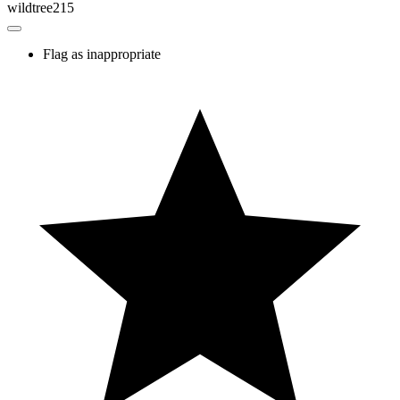
wildtree215
Flag as inappropriate