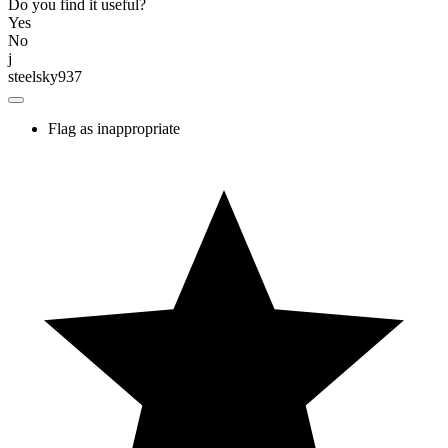
Do you find it useful?
Yes
No
j
steelsky937
Flag as inappropriate