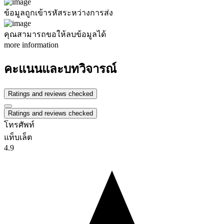
ข้อมูลถูกเข้ารหัสระหว่างการส่ง
คุณสามารถขอให้ลบข้อมูลได้
more information
คะแนนและบทวิจารณ์
Ratings and reviews checked
Ratings and reviews checked
โทรศัพท์
แท็บเล็ต
4.9