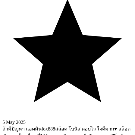
5 May 2025
ถ้ามีปัญหา แอดมินfox888สล็อต โบนัส ตอบไว ใจดีมาก♥️ สล็อต