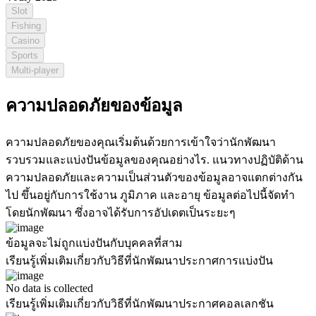
Slot
Fishing
Casino
Sports
Multi-player
ความปลอดภัยของข้อมูล
ความปลอดภัยของคุณเริ่มต้นด้วยการเข้าใจว่านักพัฒนา
รวบรวมและแบ่งปันข้อมูลของคุณอย่างไร.
แนวทางปฏิบัติด้าน
ความปลอดภัยและความเป็นส่วนตัวของข้อมูลอาจแตกต่างกัน
ไป ขึ้นอยู่กับการใช้งาน ภูมิภาค และอายุ
ข้อมูลต่อไปนี้จัดทำ
โดยนักพัฒนา ซึ่งอาจได้รับการอัปเดตเป็นระยะๆ
ข้อมูลจะไม่ถูกแบ่งปันกับบุคคลที่สาม
เรียนรู้เพิ่มเติมเกี่ยวกับวิธีที่นักพัฒนาประกาศการแบ่งปัน
No data is collected
เรียนรู้เพิ่มเติมเกี่ยวกับวิธีที่นักพัฒนาประกาศคอลเลกชัน