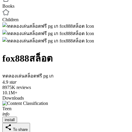
Books
Children
fox888สล็อต
ทดลองเล่นสล็อตฟรี pg เก
4.9
star
8975K reviews
10.1M+
Downloads
Teen
info
install
To share