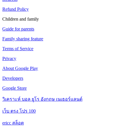
Refund Policy
Children and family
Guide for parents
Family sharing feature
Terms of Service
Privacy
About Google Play
Developers
Google Store
วิเคราะห์ บอล ยูโร อังกฤษ เนเธอร์แลนด์
เว็บ ตรง โปร 100
ericc สล็อต