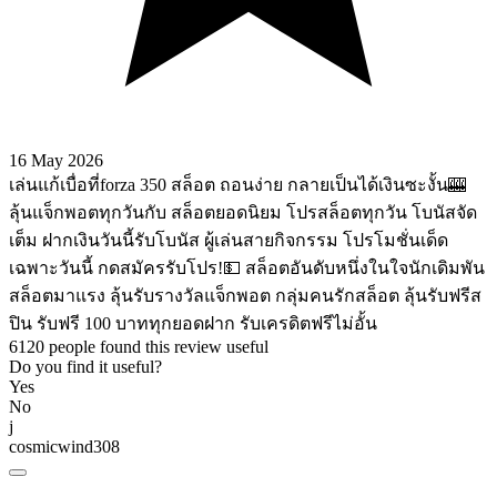
16 May 2026
เล่นแก้เบื่อที่forza 350 สล็อต ถอนง่าย กลายเป็นได้เงินซะงั้น🎰
ลุ้นแจ็กพอตทุกวันกับ สล็อตยอดนิยม โปรสล็อตทุกวัน โบนัสจัด
เต็ม ฝากเงินวันนี้รับโบนัส ผู้เล่นสายกิจกรรม โปรโมชั่นเด็ด
เฉพาะวันนี้ กดสมัครรับโปร!💵 สล็อตอันดับหนึ่งในใจนักเดิมพัน
สล็อตมาแรง ลุ้นรับรางวัลแจ็กพอต กลุ่มคนรักสล็อต ลุ้นรับฟรีส
ปิน รับฟรี 100 บาททุกยอดฝาก รับเครดิตฟรีไม่อั้น
6120 people found this review useful
Do you find it useful?
Yes
No
j
cosmicwind308