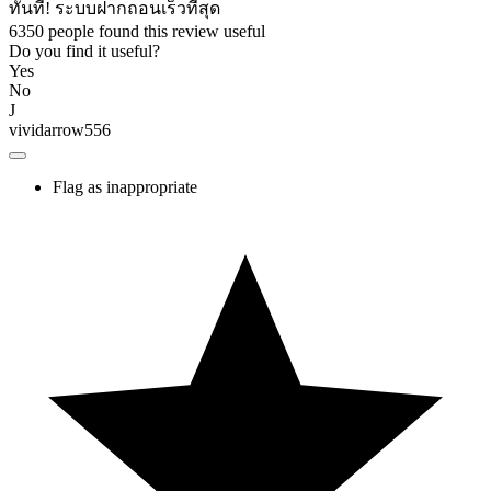
ทันที! ระบบฝากถอนเร็วที่สุด
6350 people found this review useful
Do you find it useful?
Yes
No
J
vividarrow556
Flag as inappropriate