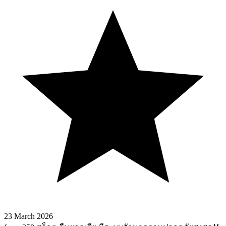
23 March 2026