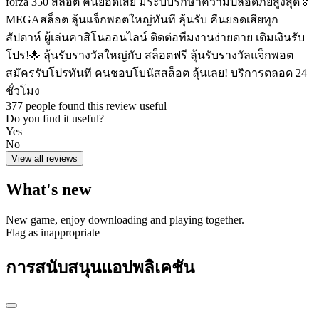
forza 350 สล็อต คืนยอดเสีย มีระบบรักษาความปลอดภัยสูงสุด🏅
MEGAสล็อต ลุ้นแจ็กพอตใหญ่ทันที ลุ้นรับ คืนยอดเสียทุก
สัปดาห์ ผู้เล่นคาสิโนออนไลน์ ติดต่อทีมงานง่ายดาย เติมเงินรับ
โปร!🌟 ลุ้นรับรางวัลใหญ่กับ สล็อตฟรี ลุ้นรับรางวัลแจ็กพอต
สมัครรับโปรทันที คนชอบโบนัสสล็อต ลุ้นเลย! บริการตลอด 24
ชั่วโมง
377 people found this review useful
Do you find it useful?
Yes
No
View all reviews
What's new
New game, enjoy downloading and playing together.
Flag as inappropriate
การสนับสนุนแอปพลิเคชัน