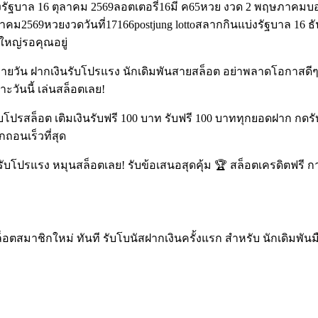
รัฐบาล 16 ตุลาคม 2569ลอตเตอรี่16มี ค65หวย งวด 2 พฤษภาคมบอ
าคม2569หวยงวดวันที่17166postjung lottoสลากกินแบ่งรัฐบาล 16 ธ
ใหญ่รอคุณอยู่
อตรายวัน ฝากเงินรับโปรแรง นักเดิมพันสายสล็อต อย่าพลาดโอกาสดีๆ!
วันนี้ เล่นสล็อตเลย!
ปรสล็อต เติมเงินรับฟรี 100 บาท รับฟรี 100 บาททุกยอดฝาก กดรับโ
ถอนเร็วที่สุด
ปรแรง หมุนสล็อตเลย! รับข้อเสนอสุดคุ้ม 🏆 สล็อตเครดิตฟรี การันต
อตสมาชิกใหม่ ทันที รับโบนัสฝากเงินครั้งแรก สำหรับ นักเดิมพันม