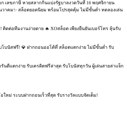
ก เลขภาษี หวยสลากกินแบ่งรัฐบาลงวดวันที่ 16 พฤศจิกายน
ันวาคม✨ สล็อตยอดนิยม พร้อมโปรสุดคุ้ม ไม่มีขั้นต่ำ ทดลองเล่น
 ติดต่อทีมงานง่ายดาย 🔥 XOสล็อต เพียงยืนยันเบอร์โทร ลุ้นรับ
บนัสฟรี! 💎 ฝากถอนออโต้ที่ สล็อตแตกง่าย ไม่มีขั้นต่ำ รับ
ีแตกง่าย รับเครดิตฟรีล่าสุด รับโบนัสทุกวัน ผู้เล่นสายล่าแจ็ก
ือใหม่ ระบบฝากถอนเร็วที่สุด รับรางวัลแบบจัดเต็ม!