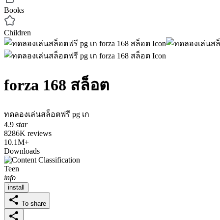
Books
Children
forza 168 สล็อต
ทดลองเล่นสล็อตฟรี pg เก
4.9
star
8286K reviews
10.1M+
Downloads
Teen
info
install
To share