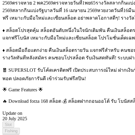
2569ตรวจหวย 2 พค2569ตรวจหวยวันที่1พย65รางวัลสลากกินแบ่ง
2569สลากกินแบ่งรัฐบาลวันที่ 16 เมษายน 2569หวยงวดวันที่16มีน
ฟรี เหมาะกับมือใหม่และเซียนสล็อต อย่าพลาดโอกาสดีๆ! รางวัล
♦️ สล็อตโปรสุดคุ้ม สล็อตอันดับหนึ่งในใจนักเดิมพัน คืนเงินสล็
แจกฟรีโบนัส เหมาะกับมือใหม่และเซียนสล็อต โปรโมชั่นเด็ดเฉพาะ
♦️ สล็อตมือถือแตกง่าย คืนเงินสล็อตรายวัน แจกฟรีสำหรับ คนชอบโ
รางวัลทันทีหลังสมัคร คนชอบโปรสล็อต รับเงินสดทันที! ระบบฝาก
🧧 SUPERSLOT รับโค้ดเครดิตฟรี เปิดประสบการณ์ใหม่ ฝากเงินรับโ
พอต ปลอดภัยการันตี เข้าร่วมรับฟรีสปิน!
🌟 Game Features 🌟
🔥 Download forza 168 สล็อต 💰 สล็อตฝากถอนออโต้ รับ โบนัสสล็
Update on
20 July 2025
Slot
Fishing