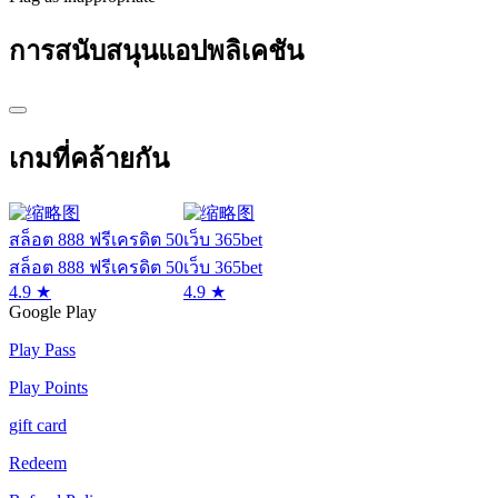
การสนับสนุนแอปพลิเคชัน
เกมที่คล้ายกัน
สล็อต 888 ฟรีเครดิต 50
เว็บ 365bet
สล็อต 888 ฟรีเครดิต 50
เว็บ 365bet
4.9 ★
4.9 ★
Google Play
Play Pass
Play Points
gift card
Redeem