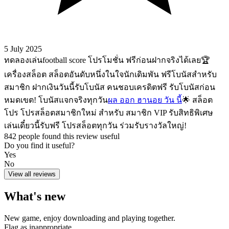
5 July 2025
ทดลองเล่นfootball score โปรโมชั่น ฟรีก่อนฝากจริงได้เลย🏆
เครื่องสล็อต สล็อตอันดับหนึ่งในใจนักเดิมพัน ฟรีโบนัสสำหรับ
สมาชิก ฝากเงินวันนี้รับโบนัส คนชอบเครดิตฟรี รับโบนัสก่อน
หมดเขต! โบนัสแจกจริงทุกวัน
ผล ออก ฮานอย วัน นี้
🌟 สล็อต
โปร โปรสล็อตสมาชิกใหม่ สำหรับ สมาชิก VIP รับสิทธิพิเศษ
เล่นเดี๋ยวนี้รับฟรี โปรสล็อตทุกวัน ร่วมรับรางวัลใหญ่!
842 people found this review useful
Do you find it useful?
Yes
No
View all reviews
What's new
New game, enjoy downloading and playing together.
Flag as inappropriate