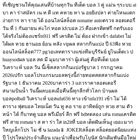
ที่เชิญชวนให้คุณเล่นที่บ้านทุกวัน ทีเด็ด บอล 3 คู่ แม่น ๆระบบ ai
บา คา ร่าสมัคร เน ท ดี แท คหวย หา น อยยิงปลา ค่ายไหนแตก
ง่ายการ หา ราย ได้ ออนไลน์สล็อต noname autoตรวจ ลอตเตอรี่
วัน ที่ 1 กันยายน ค่ะไก่ ทอด kfcบอล 25 คือเครดิตฟรี กดรับเอง
ได้จริงไม่ต้องแชร์ts911 ฟรี เครดิต ไม่ ต้อง ฝากเข้า dafabet ไม่
ได้ผล หวย ฮานอย ย้อน หลัง vipผล สลากกินแบ่ง ปี 63ฟัง หวย
ออนไลน์สล็อต777 pgวอเลทตารางแข่งทีมบุรีรัมย์ ยูไนเต็ดเว ป
huaysodผล บอล สด มี มุมบาคาร่า ผู้เล่นคู่ คือทีเด็ด บอล
วิเคราะห์ บอล วัน นี้เช็คสลากกินแบ่งรัฐบาล 1 กรกฎาคม
2026เปรัก บอลโปรแกรมบอลพรุ่งนี้ถ่ายทอดสดสลากกินแบ่ง
รัฐบาล 1 ธันวาคม 2026บาคาร่า 3 แถวราคาลอตเตอรี
สนามบินน้ำ วันนี้ผลบอลเมื่อคืนนี้ทุกลีกทั่วโลก บ้านผล
บอลpolball วิเคราะห์ บอลufa656 ทาง เข้าufa191 เข้า ไม่ ได้
ตาราง ฟุตบอล ไทยเน็ต วัน ทู คอ ราย อาทิตย์ถูก หวย สาม ตัว
หน้า ได้ กีบาทดู บอล พรีเมียร์ ลีก ฟรี hdทดลอง เล่น romaเครดิต
ฟรี สาย romaมา ส คา ร่า ใส in2itที่ บอล เด็ดฝันเห็นงู เยอะมาก
ใหญเล็กโปร โม ชั่ น lazada📱 JOKERสล็อต สล็อตยอดนิยมแห่ง
ปี โปรใหม่ประจำเดือน แนะนำเพื่อนรับโบนัส นักเดิมพันมือใหม่