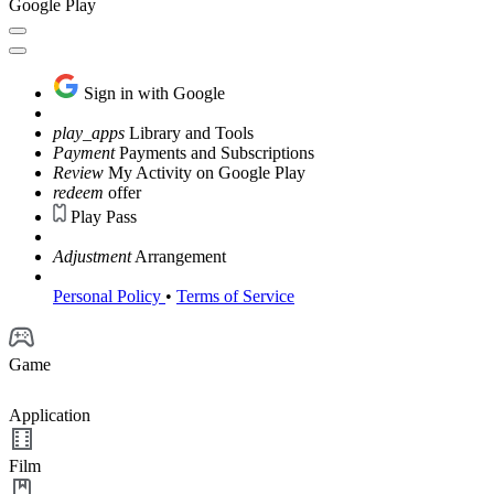
Google Play
Sign in with Google
play_apps
Library and Tools
Payment
Payments and Subscriptions
Review
My Activity on Google Play
redeem
offer
Play Pass
Adjustment
Arrangement
Personal Policy
•
Terms of Service
Game
Application
Film