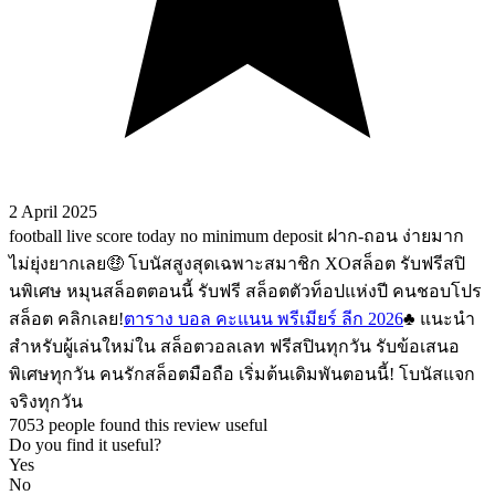
2 April 2025
football live score today no minimum deposit ฝาก-ถอน ง่ายมาก
ไม่ยุ่งยากเลย🤑 โบนัสสูงสุดเฉพาะสมาชิก XOสล็อต รับฟรีสปิ
นพิเศษ หมุนสล็อตตอนนี้ รับฟรี สล็อตตัวท็อปแห่งปี คนชอบโปร
สล็อต คลิกเลย!
ตาราง บอล คะแนน พรีเมียร์ ลีก 2026
♣️ แนะนำ
สำหรับผู้เล่นใหม่ใน สล็อตวอลเลท ฟรีสปินทุกวัน รับข้อเสนอ
พิเศษทุกวัน คนรักสล็อตมือถือ เริ่มต้นเดิมพันตอนนี้! โบนัสแจก
จริงทุกวัน
7053 people found this review useful
Do you find it useful?
Yes
No