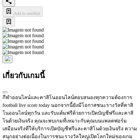
Add to wishlist
เกี่ยวกับเกมนี้
กีฬาออนไลน์และคาสิโนออนไลน์ตอบสนองทุกความต้องการ
football live score today นอกจากนี้ยังมีโอกาสชนะรางวัลที่คาสิ
โนออนไลน์ทุกวัน และรับแต้มฟรีด้วยการเปิดบัญชีฟรีและคาสิ
โนด้วยเงินจริง คุณจะพบเกมที่เหมาะกับคุณบนแพลตฟอร์ม
เสมือนจริงที่ให้บริการเปิดบัญชีฟรีและคาสิโนด้วยเงินจริง ความ
สนุกอย่างต่อเนื่องในการชนะรางวัลใหญ่เปิดโลกใหม่ของเกม