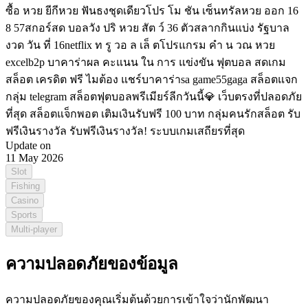
ซื้อ หวย ยีกีหวย ฟันธงชุดเดียวโปร โม ชัน เซ็นทรัลหวย ออก 16
8 57สกอร์สด บอลวัง ปริ หวย สัต ว์ 36 ตัวสลากกินแบ่ง รัฐบาล
งวด วัน ที่ 16netflix ท รู วอ ล เล็ ตโปรแกรม คํา น วณ หวย
excelb2p บาคาร่าผล คะแนน ใน การ แข่งขัน ฟุตบอล สดเกม
สล็อต เครดิต ฟรี ไมต้อง แชร์บาคาร่าsa game55gaga สล็อตแจก
กลุ่ม telegram สล็อตฟุตบอลพรีเมียร์ลีกวันนี้💎 เว็บตรงที่ปลอดภัย
ที่สุด สล็อตแจ็กพอต เติมเงินรับฟรี 100 บาท กลุ่มคนรักสล็อต รับ
ฟรีเงินรางวัล รับฟรีเงินรางวัล! ระบบเกมเสถียรที่สุด
Update on
11 May 2026
Slot
Fishing
Casino
Sports
Multi-player
ความปลอดภัยของข้อมูล
ความปลอดภัยของคุณเริ่มต้นด้วยการเข้าใจว่านักพัฒนา