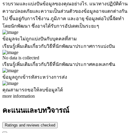
รวบรวมและแบ่งปันข้อมูลของคุณอย่างไร.
แนวทางปฏิบัติด้าน
ความปลอดภัยและความเป็นส่วนตัวของข้อมูลอาจแตกต่างกัน
ไป ขึ้นอยู่กับการใช้งาน ภูมิภาค และอายุ
ข้อมูลต่อไปนี้จัดทำ
โดยนักพัฒนา ซึ่งอาจได้รับการอัปเดตเป็นระยะๆ
ข้อมูลจะไม่ถูกแบ่งปันกับบุคคลที่สาม
เรียนรู้เพิ่มเติมเกี่ยวกับวิธีที่นักพัฒนาประกาศการแบ่งปัน
No data is collected
เรียนรู้เพิ่มเติมเกี่ยวกับวิธีที่นักพัฒนาประกาศคอลเลกชัน
ข้อมูลถูกเข้ารหัสระหว่างการส่ง
คุณสามารถขอให้ลบข้อมูลได้
more information
คะแนนและบทวิจารณ์
Ratings and reviews checked