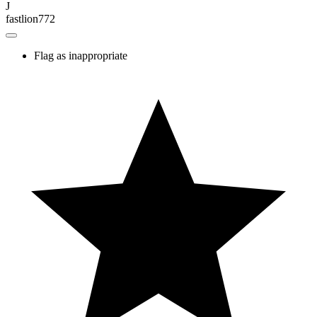
J
fastlion772
Flag as inappropriate