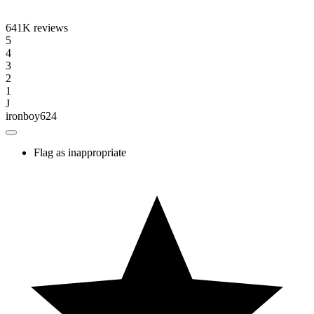
641K reviews
5
4
3
2
1
J
ironboy624
Flag as inappropriate