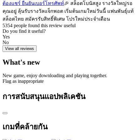
ต้องแชร์ ยืนยันเบอร์โทรศัพท์
🎉 สล็อตโบนัสสูง รางวัลใหญ่รอ
คุณอยู่ ลุ้นรับรางวัลแจ็กพอต เริ่มต้นเกมใหม่วันนี้ แฟนพันธุ์แท้
สล็อตไทย สมัครรับสิทธิ์พิเศษ โปรใหม่ประจำเดือน
5354 people found this review useful
Do you find it useful?
Yes
No
View all reviews
What's new
New game, enjoy downloading and playing together.
Flag as inappropriate
การสนับสนุนแอปพลิเคชัน
เกมที่คล้ายกัน