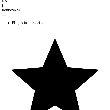
No
j
ironboy624
Flag as inappropriate