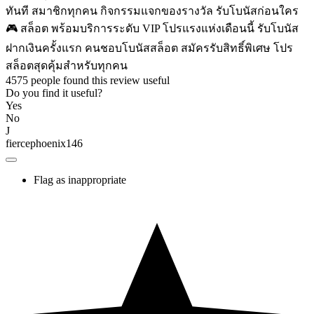
ทันที สมาชิกทุกคน กิจกรรมแจกของรางวัล รับโบนัสก่อนใคร
🎮 สล็อต พร้อมบริการระดับ VIP โปรแรงแห่งเดือนนี้ รับโบนัส
ฝากเงินครั้งแรก คนชอบโบนัสสล็อต สมัครรับสิทธิ์พิเศษ โปร
สล็อตสุดคุ้มสำหรับทุกคน
4575 people found this review useful
Do you find it useful?
Yes
No
J
fiercephoenix146
Flag as inappropriate