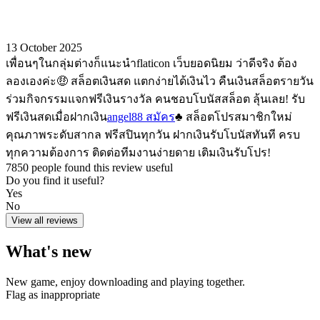
13 October 2025
เพื่อนๆในกลุ่มต่างก็แนะนำflaticon เว็บยอดนิยม ว่าดีจริง ต้อง
ลองเองค่ะ🤑 สล็อตเงินสด แตกง่ายได้เงินไว คืนเงินสล็อตรายวัน
ร่วมกิจกรรมแจกฟรีเงินรางวัล คนชอบโบนัสสล็อต ลุ้นเลย! รับ
ฟรีเงินสดเมื่อฝากเงิน
angel88 สมัคร
♣️ สล็อตโปรสมาชิกใหม่
คุณภาพระดับสากล ฟรีสปินทุกวัน ฝากเงินรับโบนัสทันที ครบ
ทุกความต้องการ ติดต่อทีมงานง่ายดาย เติมเงินรับโปร!
7850 people found this review useful
Do you find it useful?
Yes
No
View all reviews
What's new
New game, enjoy downloading and playing together.
Flag as inappropriate