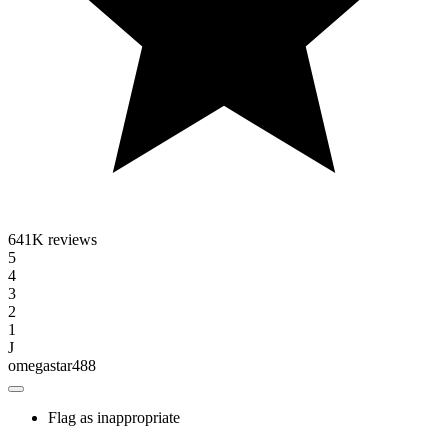
641K reviews
5
4
3
2
1
J
omegastar488
Flag as inappropriate