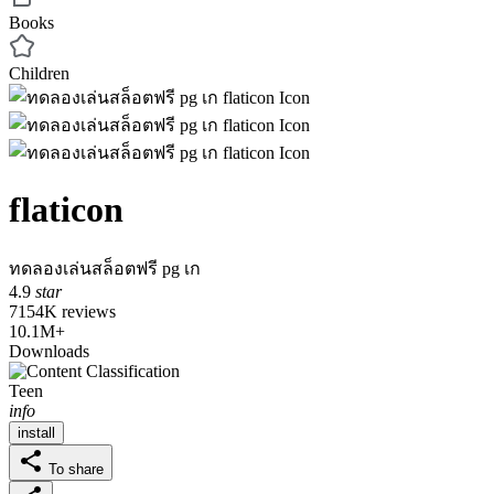
Books
Children
flaticon
ทดลองเล่นสล็อตฟรี pg เก
4.9
star
7154K reviews
10.1M+
Downloads
Teen
info
install
To share