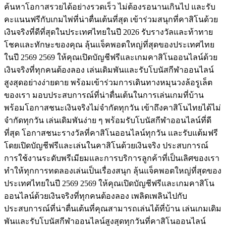
ค้นหาโอกาสรวยได้อย่างรวดเร็ว ไม่ต้องรอนานเกินไป และรับ
คะแนนฟรีกับเกมไพ่ที่น่าตื่นเต้นที่สุด เข้าร่วมสนุกที่คาสิโนด้วย
เงินจริงที่ดีที่สุดในประเทศไทยในปี 2026 รับรางวัลและท้าทาย
โชคและทักษะของคุณ ลุ้นแจ็คพอตใหญ่ที่สุดของประเทศไทย
ในปี 2569 2569 ให้คุณเปิดบัญชีฟรีและเกมคาสิโนออนไลน์ด้วย
เงินจริงที่ทุกคนต้องลอง เล่นเดิมพันและรับโบนัสกีฬาออนไลน์
สูงสุดอย่างง่ายดาย พร้อมเข้าร่วมการเดินทางหมุนวงล้อรูเล็ต
ของเรา มอบประสบการณ์ที่น่าตื่นเต้นในการเล่นเกมที่บ้าน
พร้อมโอกาสชนะเงินจริงไม่จำกัดทุกวัน เข้าถึงคาสิโนไทยได้ไม่
จำกัดทุกวัน เล่นเดิมพันง่าย ๆ พร้อมรับโบนัสกีฬาออนไลน์ที่ดี
ที่สุด โอกาสชนะรางวัลที่คาสิโนออนไลน์ทุกวัน และรับแต้มฟรี
โดยเปิดบัญชีฟรีและเล่นในคาสิโนด้วยเงินจริง ประสบการณ์
การใช้งานระดับพรีเมียมและการบริการลูกค้าที่เป็นเลิศของเรา
ทำให้ทุกการทดลองเล่นเป็นเรื่องสนุก ลุ้นแจ็คพอตใหญ่ที่สุดของ
ประเทศไทยในปี 2569 2569 ให้คุณเปิดบัญชีฟรีและเกมคาสิโน
ออนไลน์ด้วยเงินจริงที่ทุกคนต้องลอง เพลิดเพลินไปกับ
ประสบการณ์ที่น่าตื่นเต้นที่คุณสามารถเล่นได้ที่บ้าน เล่นเกมเดิม
พันและรับโบนัสกีฬาออนไลน์สูงสุดทุกวันที่คาสิโนออนไลน์