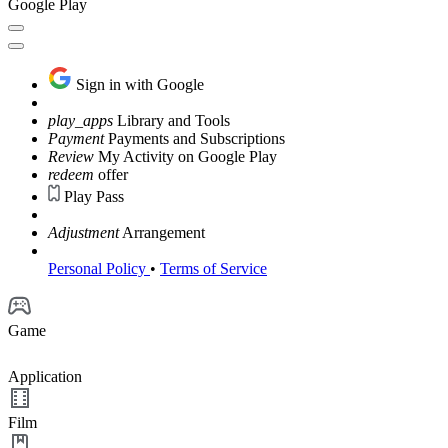
Google Play
Sign in with Google
play_apps
Library and Tools
Payment
Payments and Subscriptions
Review
My Activity on Google Play
redeem
offer
Play Pass
Adjustment
Arrangement
Personal Policy
•
Terms of Service
Game
Application
Film