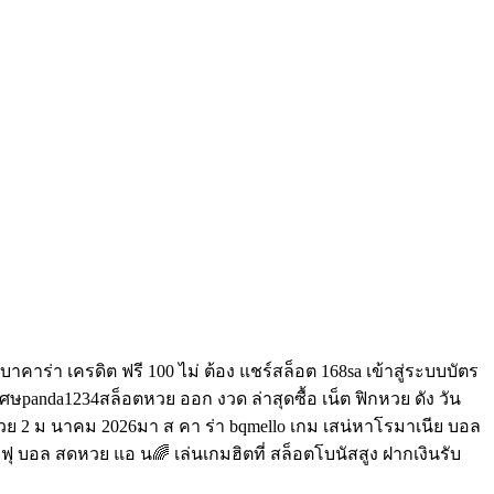
าร่า เครดิต ฟรี 100 ไม่ ต้อง แชร์สล็อต 168sa เข้าสู่ระบบบัตร
เศษpanda1234สล็อตหวย ออก งวด ล่าสุดซื้อ เน็ต ฟิกหวย ดัง วัน
วย 2 ม นาคม 2026มา ส คา ร่า bqmello เกม เสน่หาโรมาเนีย บอล
ล ฟุ บอล สดหวย แอ น🌈 เล่นเกมฮิตที่ สล็อตโบนัสสูง ฝากเงินรับ