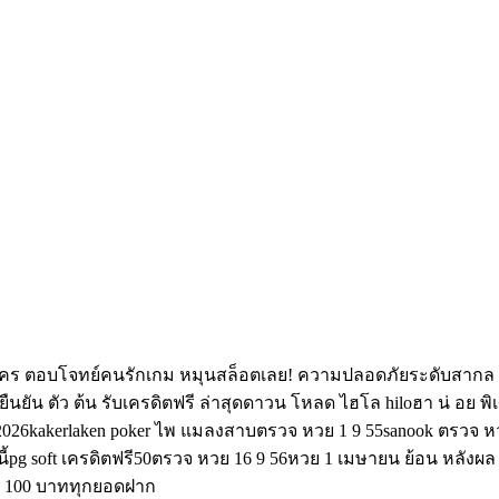
สมัคร ตอบโจทย์คนรักเกม หมุนสล็อตเลย! ความปลอดภัยระดับสากล บาค
ยืนยัน ตัว ต้น รับเครดิตฟรี ล่าสุดดาวน โหลด ไฮโล hiloฮา น่ อย พิ
2026kakerlaken poker ไพ แมลงสาบตรวจ หวย 1 9 55sanook ตรวจ ห
น นี้pg soft เครดิตฟรี50ตรวจ หวย 16 9 56หวย 1 เมษายน ย้อน หลังผ
รี 100 บาททุกยอดฝาก