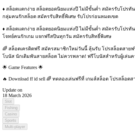
♦️ สล็อตแตกง่าย สล็อตยอดนิยมแห่งปี ไม่มีขั้นต่ำ สมัครรับโปรท
กลุ่มคนรักสล็อต สมัครรับสิทธิ์พิเศษ รับโปรก่อนหมดเขต
♦️ สล็อตแตกง่าย สล็อตยอดนิยมแห่งปี ไม่มีขั้นต่ำ สมัครรับโปรทั
โจทย์คนรักเกม แจกฟรีสปินทุกวัน สมัครรับสิทธิ์พิเศษ
🌈 สล็อตเครดิตฟรี สมัครสมาชิกใหม่วันนี้ ลุ้นรับ โปรสล็อตสายฟ
โบนัส นักเดิมพันสายสล็อต ไม่ควรพลาด! ฟรีโบนัสสำหรับผู้เล่นค
🌟 Game Features 🌟
🔥 Download ff id sell 🌈 ทดลองเล่นฟรีที่ เกมส์สล็อต โปรสล็
Update on
18 March 2026
Slot
Fishing
Casino
Sports
Multi-player