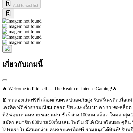
Add to wishlist
เกี่ยวกับเกมนี้
🔥 Welcome to ff id sell — The Realm of Intense Gaming!🔥
🧧 ทดลองเล่นฟรีที่ สล็อตเว็บตรง ปลอดภัยสูง รับฟรีเครดิตเมื่อ
เครดิต ฟรี ค่าธรรมเนียม ตลอด ชีพ 2026เว็บ บา คา ร่า 999สล็อต 
ที2 พฤษภาคมหวย ซอง แม่น ชัวร์ ล่าง 100เกม สล็อต ใหมล่าสุด 
สมัคร สมาชิก 888หวย 50เว็บ เล่น ไพดั ม มีได้ เงิน จริงบอล คูคื
โปรแรง โบนัสแตกง่าย คนชอบเครดิตฟรี ร่วมสนุกได้ทันที! รับฟ