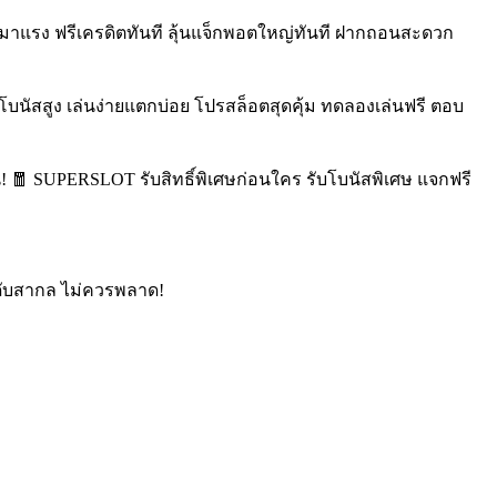
ล็อตมาแรง ฟรีเครดิตทันที ลุ้นแจ็กพอตใหญ่ทันที ฝากถอนสะดวก
อตโบนัสสูง เล่นง่ายแตกบ่อย โปรสล็อตสุดคุ้ม ทดลองเล่นฟรี ตอบ
ิน! 🧧 SUPERSLOT รับสิทธิ์พิเศษก่อนใคร รับโบนัสพิเศษ แจกฟรี
ะดับสากล ไม่ควรพลาด!