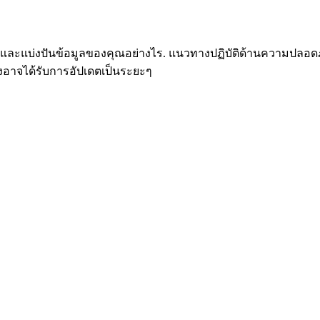
และแบ่งปันข้อมูลของคุณอย่างไร.
แนวทางปฏิบัติด้านความปลอดภั
่งอาจได้รับการอัปเดตเป็นระยะๆ