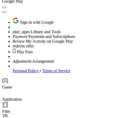
Google Play
Sign in with Google
play_apps
Library and Tools
Payment
Payments and Subscriptions
Review
My Activity on Google Play
redeem
offer
Play Pass
Adjustment
Arrangement
Personal Policy
•
Terms of Service
Game
Application
Film