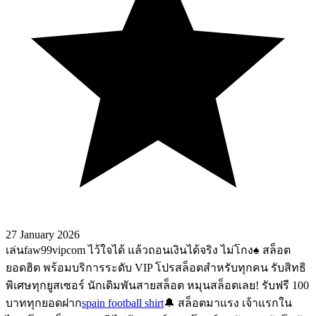
27 January 2026
เล่นfaw99vipcom ไว้ใจได้ แล้วถอนเงินได้จริง ไม่โกง♠️ สล็อต
ยอดฮิต พร้อมบริการระดับ VIP โปรสล็อตสำหรับทุกคน รับสิทธิ
พิเศษทุกยูสเซอร์ นักเดิมพันสายสล็อต หมุนสล็อตเลย! รับฟรี 100
บาททุกยอดฝาก
spain football shirt
🔔 สล็อตมาแรง เจ้าแรกใน