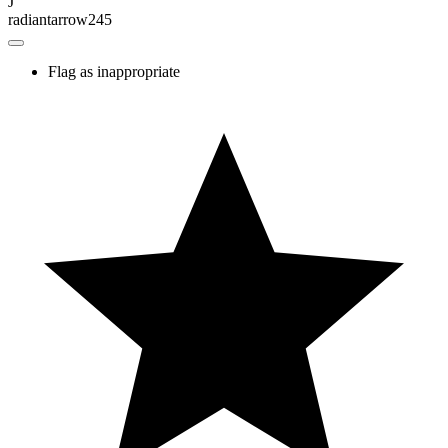
J
radiantarrow245
Flag as inappropriate