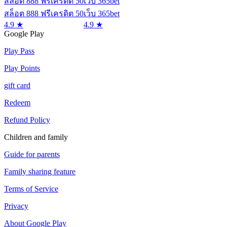
สล็อต 888 ฟรีเครดิต 50
เว็บ 365bet
สล็อต 888 ฟรีเครดิต 50
เว็บ 365bet
4.9 ★
4.9 ★
Google Play
Play Pass
Play Points
gift card
Redeem
Refund Policy
Children and family
Guide for parents
Family sharing feature
Terms of Service
Privacy
About Google Play