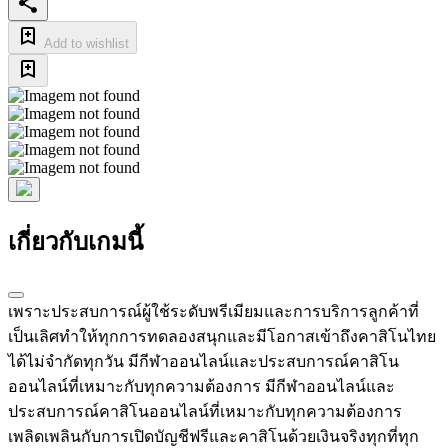
Add to wishlist
เกี่ยวกับเกมนี้
เพราะประสบการณ์ผู้ใช้ระดับพรีเมียมและการบริการลูกค้าที่
เป็นเลิศทำให้ทุกการทดลองสนุกและมีโอกาสเข้าถึงคาสิโนไทย
ได้ไม่จำกัดทุกวัน มีกีฬาออนไลน์และประสบการณ์คาสิโน
ออนไลน์ที่เหมาะกับทุกความต้องการ มีกีฬาออนไลน์และ
ประสบการณ์คาสิโนออนไลน์ที่เหมาะกับทุกความต้องการ
เพลิดเพลินกับการเปิดบัญชีฟรีและคาสิโนด้วยเงินจริงทุกที่ทุก