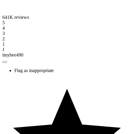
641K reviews
5
4
3
2
1
J
tinybee490
Flag as inappropriate