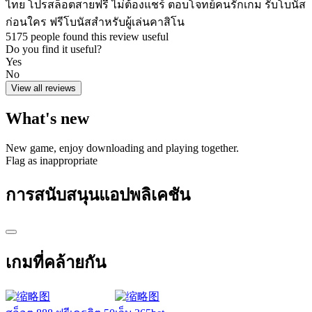
ไทย โปรสล็อตสายฟรี ไม่ต้องแชร์ ตอบโจทย์คนรักเกม รับโบนัส
ก่อนใคร ฟรีโบนัสสำหรับผู้เล่นคาสิโน
5175 people found this review useful
Do you find it useful?
Yes
No
View all reviews
What's new
New game, enjoy downloading and playing together.
Flag as inappropriate
การสนับสนุนแอปพลิเคชัน
เกมที่คล้ายกัน