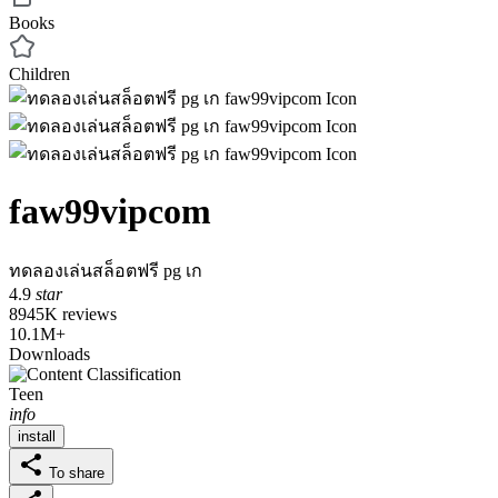
Books
Children
faw99vipcom
ทดลองเล่นสล็อตฟรี pg เก
4.9
star
8945K reviews
10.1M+
Downloads
Teen
info
install
To share