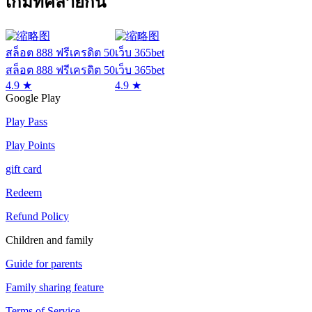
เกมที่คล้ายกัน
สล็อต 888 ฟรีเครดิต 50
เว็บ 365bet
สล็อต 888 ฟรีเครดิต 50
เว็บ 365bet
4.9 ★
4.9 ★
Google Play
Play Pass
Play Points
gift card
Redeem
Refund Policy
Children and family
Guide for parents
Family sharing feature
Terms of Service