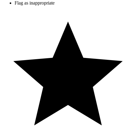
Flag as inappropriate