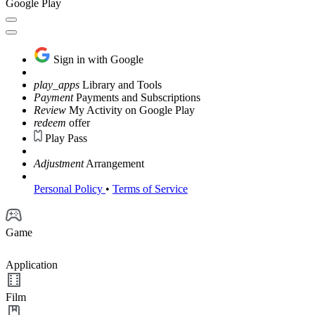
Google Play
Sign in with Google
play_apps
Library and Tools
Payment
Payments and Subscriptions
Review
My Activity on Google Play
redeem
offer
Play Pass
Adjustment
Arrangement
Personal Policy
•
Terms of Service
Game
Application
Film