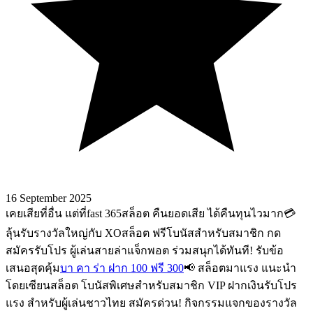
16 September 2025
เคยเสียที่อื่น แต่ที่fast 365สล็อต คืนยอดเสีย ได้คืนทุนไวมาก💳
ลุ้นรับรางวัลใหญ่กับ XOสล็อต ฟรีโบนัสสำหรับสมาชิก กด
สมัครรับโปร ผู้เล่นสายล่าแจ็กพอต ร่วมสนุกได้ทันที! รับข้อ
เสนอสุดคุ้ม
บา คา ร่า ฝาก 100 ฟรี 300
📢 สล็อตมาแรง แนะนำ
โดยเซียนสล็อต โบนัสพิเศษสำหรับสมาชิก VIP ฝากเงินรับโปร
แรง สำหรับผู้เล่นชาวไทย สมัครด่วน! กิจกรรมแจกของรางวัล