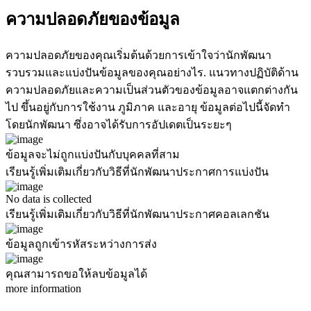
ความปลอดภัยของข้อมูล
ความปลอดภัยของคุณเริ่มต้นด้วยการเข้าใจว่านักพัฒนา
รวบรวมและแบ่งปันข้อมูลของคุณอย่างไร.
แนวทางปฏิบัติด้าน
ความปลอดภัยและความเป็นส่วนตัวของข้อมูลอาจแตกต่างกัน
ไป ขึ้นอยู่กับการใช้งาน ภูมิภาค และอายุ
ข้อมูลต่อไปนี้จัดทำ
โดยนักพัฒนา ซึ่งอาจได้รับการอัปเดตเป็นระยะๆ
ข้อมูลจะไม่ถูกแบ่งปันกับบุคคลที่สาม
เรียนรู้เพิ่มเติมเกี่ยวกับวิธีที่นักพัฒนาประกาศการแบ่งปัน
No data is collected
เรียนรู้เพิ่มเติมเกี่ยวกับวิธีที่นักพัฒนาประกาศคอลเลกชัน
ข้อมูลถูกเข้ารหัสระหว่างการส่ง
คุณสามารถขอให้ลบข้อมูลได้
more information