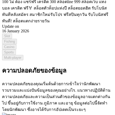
100 ไม่ ต้อง แชร์ฟรี เครดิต 300 สล็อตline 999 สล็อตเว็บ แทง
บอล เครดิต ฟรี🏅 สล็อตตัวท็อปแห่งปี สล็อตยอดฮิต รับโบนัส
ทันทีหลังสมัคร สมาชิกใหม่รับโปร ฟรีสปินทุกวัน รับโบนัสฟรี
ทันที! สล็อตแตกง่ายรายวัน
Update on
16 January 2026
Slot
Fishing
Casino
Sports
Multi-player
ความปลอดภัยของข้อมูล
ความปลอดภัยของคุณเริ่มต้นด้วยการเข้าใจว่านักพัฒนา
รวบรวมและแบ่งปันข้อมูลของคุณอย่างไร.
แนวทางปฏิบัติด้าน
ความปลอดภัยและความเป็นส่วนตัวของข้อมูลอาจแตกต่างกัน
ไป ขึ้นอยู่กับการใช้งาน ภูมิภาค และอายุ
ข้อมูลต่อไปนี้จัดทำ
โดยนักพัฒนา ซึ่งอาจได้รับการอัปเดตเป็นระยะๆ