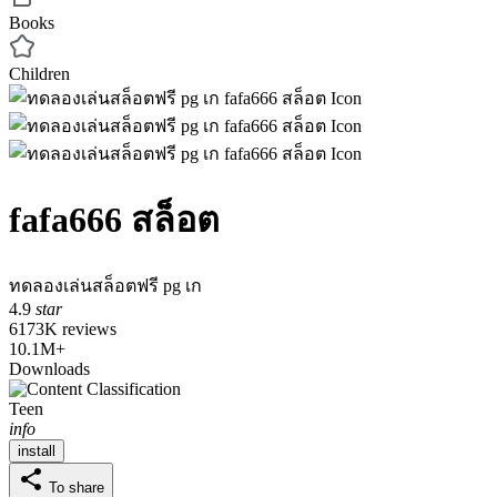
Books
Children
fafa666 สล็อต
ทดลองเล่นสล็อตฟรี pg เก
4.9
star
6173K reviews
10.1M+
Downloads
Teen
info
install
To share