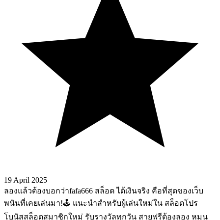
19 April 2025
ลองแล้วต้องบอกว่าfafa666 สล็อต ได้เงินจริง คือที่สุดของเว็บ
พนันที่เคยเล่นมา!🕹️ แนะนำสำหรับผู้เล่นใหม่ใน สล็อตโปร
โบนัสสล็อตสมาชิกใหม่ รับรางวัลทุกวัน สายฟรีต้องลอง หมุน