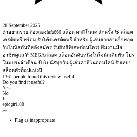
28 September 2025
ถ้าอยากรวย ต้องลองfafa666 สล็อต คาสิโนสด สักครั้ง!🎯 สล็อต
เครดิตฟรี พร้อม รับโค้ดเครดิตฟรี สำหรับ ผู้เล่นสายล่าแจ็กพอต
รับโบนัสทันทีหลังสมัคร รับสิทธิพิเศษก่อนใคร! ทีมงานมือ
อาชีพดูแล🎯 MEGAสล็อต สล็อตอันดับหนึ่งในใจนักเดิมพัน โปร
ใหม่ประจำเดือน รับโบนัสทุกวัน ผู้เล่นคาสิโนออนไลน์ รับเลย!
สล็อตตัวท็อปแห่งปี
1361 people found this review useful
Do you find it useful?
Yes
No
J
epicgirl188
Flag as inappropriate