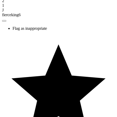
2
1
J
fierceking6
Flag as inappropriate