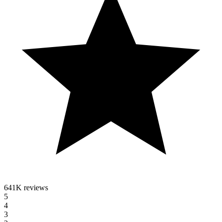
641K reviews
5
4
3