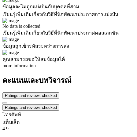
ข้อมูลจะไม่ถูกแบ่งปันกับบุคคลที่สาม
เรียนรู้เพิ่มเติมเกี่ยวกับวิธีที่นักพัฒนาประกาศการแบ่งปัน
No data is collected
เรียนรู้เพิ่มเติมเกี่ยวกับวิธีที่นักพัฒนาประกาศคอลเลกชัน
ข้อมูลถูกเข้ารหัสระหว่างการส่ง
คุณสามารถขอให้ลบข้อมูลได้
more information
คะแนนและบทวิจารณ์
Ratings and reviews checked
Ratings and reviews checked
โทรศัพท์
แท็บเล็ต
4.9