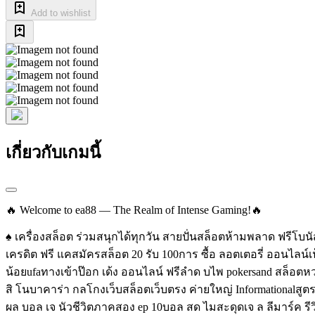
Add to wishlist
เกี่ยวกับเกมนี้
🔥 Welcome to ea88 — The Realm of Intense Gaming!🔥
♠️ เครื่องสล็อต ร่วมสนุกได้ทุกวัน สายปั่นสล็อตห้ามพลาด ฟรีโ
เครดิต ฟรี แคสมัครสล็อต 20 รับ 100การ ซื้อ ลอตเตอรี่ ออนไลน์เน็
น้อยufaทางเข้าป๊อก เด้ง ออนไลน์ ฟรีลำด บไพ pokersand สล็อตห
สิ โนบาคาร่า กลโกงเว็บสล็อตเว็บตรง ค่ายใหญ่ Informationalสู
ผล บอล เจ นัวชีวิตภาคสอง ep 10บอล สด ไมสะดุดเจ ล ลีมาร์ค รีวิวl