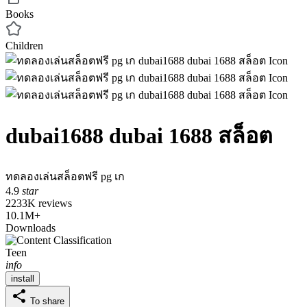
Books
Children
dubai1688 dubai 1688 สล็อต
ทดลองเล่นสล็อตฟรี pg เก
4.9
star
2233K reviews
10.1M+
Downloads
Teen
info
install
To share