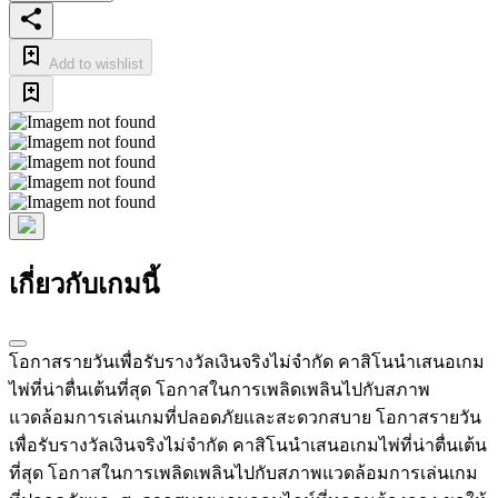
Add to wishlist
เกี่ยวกับเกมนี้
โอกาสรายวันเพื่อรับรางวัลเงินจริงไม่จำกัด คาสิโนนำเสนอเกม
ไพ่ที่น่าตื่นเต้นที่สุด โอกาสในการเพลิดเพลินไปกับสภาพ
แวดล้อมการเล่นเกมที่ปลอดภัยและสะดวกสบาย โอกาสรายวัน
เพื่อรับรางวัลเงินจริงไม่จำกัด คาสิโนนำเสนอเกมไพ่ที่น่าตื่นเต้น
ที่สุด โอกาสในการเพลิดเพลินไปกับสภาพแวดล้อมการเล่นเกม