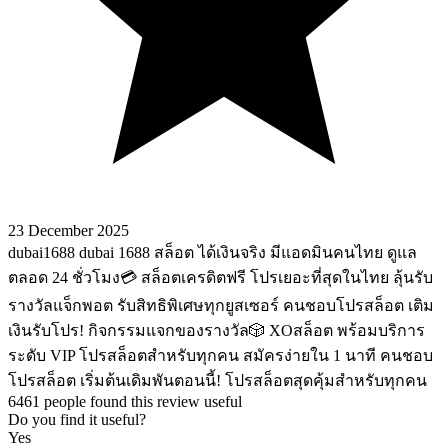
23 December 2025
dubai1688 dubai 1688 สล็อต ได้เงินจริง มีแอดมินคนไทย ดูแล
ตลอด 24 ชั่วโมง💳 สล็อตเครดิตฟรี โปรเยอะที่สุดในไทย ลุ้นรับ
รางวัลแจ็กพอต รับสิทธิพิเศษทุกยูสเซอร์ คนชอบโปรสล็อต เติม
เงินรับโปร! กิจกรรมแจกของรางวัล🎲 XOสล็อต พร้อมบริการ
ระดับ VIP โปรสล็อตสำหรับทุกคน สมัครง่ายใน 1 นาที คนชอบ
โปรสล็อต เริ่มต้นเดิมพันตอนนี้! โปรสล็อตสุดคุ้มสำหรับทุกคน
6461 people found this review useful
Do you find it useful?
Yes