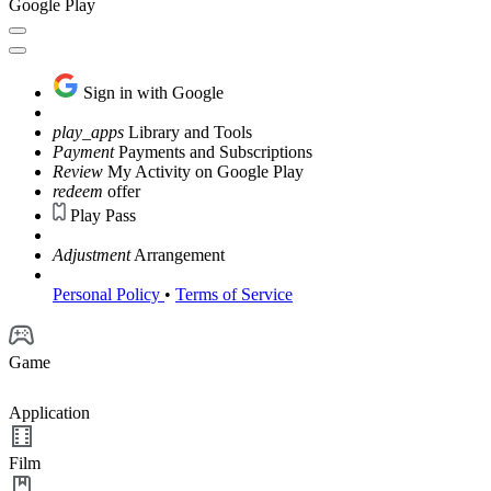
Google Play
Sign in with Google
play_apps
Library and Tools
Payment
Payments and Subscriptions
Review
My Activity on Google Play
redeem
offer
Play Pass
Adjustment
Arrangement
Personal Policy
•
Terms of Service
Game
Application
Film