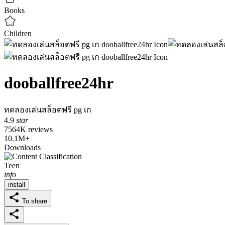
Books
Children
dooballfree24hr
ทดลองเล่นสล็อตฟรี pg เก
4.9
star
7564K reviews
10.1M+
Downloads
Teen
info
install
To share