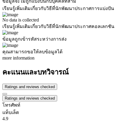
ข้อมูลจะไม่ถูกแบ่งปันกับบุคคลที่สาม
เรียนรู้เพิ่มเติมเกี่ยวกับวิธีที่นักพัฒนาประกาศการแบ่งปัน
No data is collected
เรียนรู้เพิ่มเติมเกี่ยวกับวิธีที่นักพัฒนาประกาศคอลเลกชัน
ข้อมูลถูกเข้ารหัสระหว่างการส่ง
คุณสามารถขอให้ลบข้อมูลได้
more information
คะแนนและบทวิจารณ์
Ratings and reviews checked
Ratings and reviews checked
โทรศัพท์
แท็บเล็ต
4.9