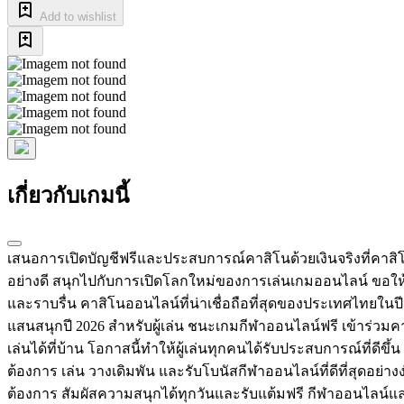
Add to wishlist
เกี่ยวกับเกมนี้
เสนอการเปิดบัญชีฟรีและประสบการณ์คาสิโนด้วยเงินจริงที่คาสิ
อย่างดี สนุกไปกับการเปิดโลกใหม่ของการเล่นเกมออนไลน์ ขอให้สน
และราบรื่น คาสิโนออนไลน์ที่น่าเชื่อถือที่สุดของประเทศไทย
แสนสนุกปี 2026 สำหรับผู้เล่น ชนะเกมกีฬาออนไลน์ฟรี เข้าร่วมคา
เล่นได้ที่บ้าน โอกาสนี้ทำให้ผู้เล่นทุกคนได้รับประสบการณ์ที่ดี
ต้องการ เล่น วางเดิมพัน และรับโบนัสกีฬาออนไลน์ที่ดีที่สุดอ
ต้องการ สัมผัสความสนุกได้ทุกวันและรับแต้มฟรี กีฬาออนไลน์แล