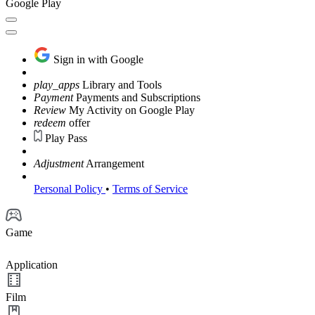
Google Play
Sign in with Google
play_apps
Library and Tools
Payment
Payments and Subscriptions
Review
My Activity on Google Play
redeem
offer
Play Pass
Adjustment
Arrangement
Personal Policy
•
Terms of Service
Game
Application
Film