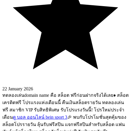
22 January 2026
ทดลองเล่นdomain name คือ สล็อต ฟรีก่อนฝากจริงได้เลย♦️ สล็อต
เครดิตฟรี โปรแรงแห่งเดือนนี้ คืนเงินสล็อตรายวัน ทดลองเล่น
ฟรี สมาชิก VIP รับสิทธิพิเศษ รับโปรแรงวันนี้! โปรใหม่ประจำ
เดือน
ดู บอล ออนไลน์ bein sport 3
🎉 พบกับโปรโมชั่นสุดคุ้มของ
สล็อตโปรรายวัน ลุ้นรับฟรีสปิน แจกฟรีสปินสำหรับสล็อต แฟน