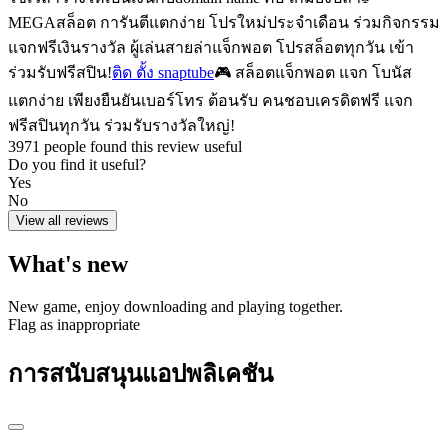
MEGAสล็อต การันตีแตกง่าย โปรใหม่ประจำเดือน ร่วมกิจกรรม
แจกฟรีเงินรางวัล ผู้เล่นสายล่าแจ็กพอต โปรสล็อตทุกวัน เข้า
ร่วมรับฟรีสปิน!
ติด ตั้ง snaptube
🎮 สล็อตแจ็กพอต แจก โบนัส
แตกง่าย เพียงยืนยันเบอร์โทร ต้อนรับ คนชอบเครดิตฟรี แจก
ฟรีสปินทุกวัน ร่วมรับรางวัลใหญ่!
3971 people found this review useful
Do you find it useful?
Yes
No
View all reviews
What's new
New game, enjoy downloading and playing together.
Flag as inappropriate
การสนับสนุนแอปพลิเคชัน