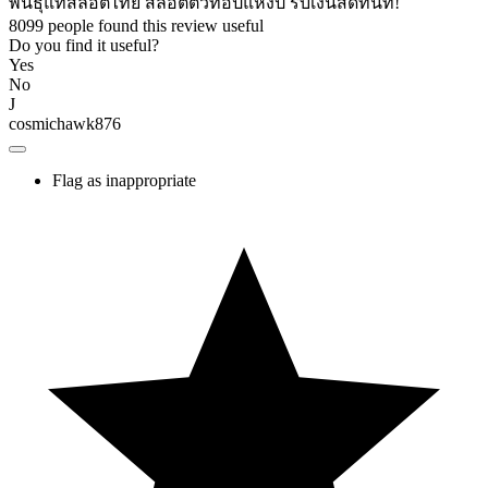
พันธุ์แท้สล็อตไทย สล็อตตัวท็อปแห่งปี รับเงินสดทันที!
8099 people found this review useful
Do you find it useful?
Yes
No
J
cosmichawk876
Flag as inappropriate