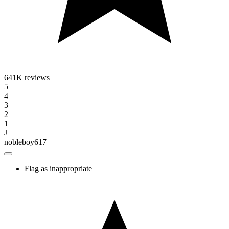
641K reviews
5
4
3
2
1
J
nobleboy617
Flag as inappropriate