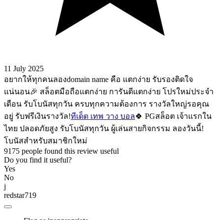
11 July 2025
อยากให้ทุกคนลองdomain name คือ แตกง่าย รับรองติดใจ
แน่นอน🎉 สล็อตมือถือแตกง่าย การันตีแตกง่าย โปรใหม่ประจำ
เดือน รับโบนัสทุกวัน ครบทุกความต้องการ รางวัลใหญ่รอคุณ
อยู่ รับฟรีเงินรางวัล!
ทีเด็ด เทพ วาง บอล
🍀 PGสล็อต เจ้าแรกใน
ไทย ปลอดภัยสูง รับโบนัสทุกวัน ผู้เล่นสายกิจกรรม ลองวันนี้!
โบนัสสำหรับสมาชิกใหม่
9175 people found this review useful
Do you find it useful?
Yes
No
j
redstar719