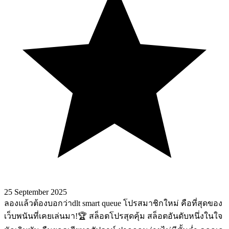
25 September 2025
ลองแล้วต้องบอกว่าdlt smart queue โปรสมาชิกใหม่ คือที่สุดของ
เว็บพนันที่เคยเล่นมา!🏆 สล็อตโปรสุดคุ้ม สล็อตอันดับหนึ่งในใจ