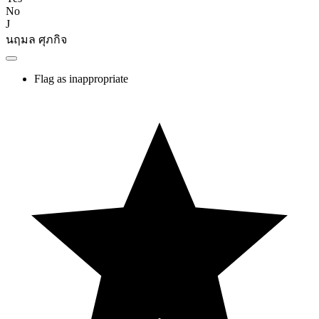
No
J
นฤมล ศุภกิจ
Flag as inappropriate