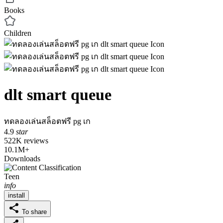
Books
Children
dlt smart queue
ทดลองเล่นสล็อตฟรี pg เก
4.9
star
522K reviews
10.1M+
Downloads
Teen
info
install
To share