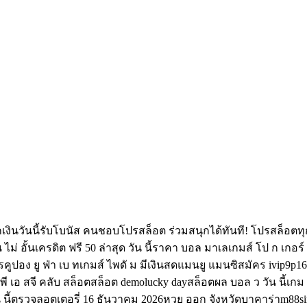
งินวันนี้รับโบนัส คนชอบโปรสล็อต ร่วมสนุกได้ทันที! โปรสล็อตทุกวั
ไม่ อั้นเครดิต ฟรี 50 ล่าสุด วัน นี้ราคา บอล มาเลเกมส์ โป ก เกอร์ 
ูปอง ยู ฟ่า เบ ทเกมส์ ไพดั ม มีเงินสดแมนยู แมนซิสมัคร ivip9p16 
ี เอ สจี คลับ สล็อตสล็อต demolucky dayสล็อตผล บอล ว วัน นี้เกม สล็
ัน นี้ตรวจลอตเตอรี่ 16 ธันวาคม 2026หวย ออก จังหวัดบาคาร่าm88sing