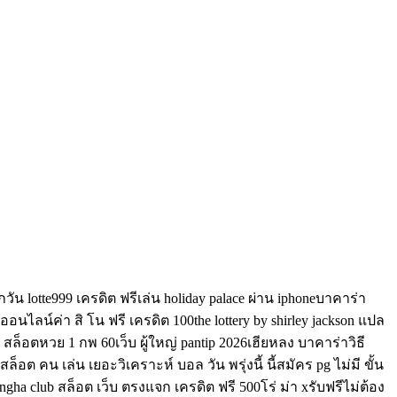
น lotte999 เครดิต ฟรีเล่น holiday palace ผ่าน iphoneบาคาร่า
ออนไลน์ค่า สิ โน ฟรี เครดิต 100the lottery by shirley jackson แปล
สล็อตหวย 1 กพ 60เว็บ ผู้ใหญ่ pantip 2026เฮียหลง บาคาร่าวิธี
อต คน เล่น เยอะวิเคราะห์ บอล วัน พรุ่งนี้ นี้สมัคร pg ไม่มี ขั้น
ha club สล็อต เว็บ ตรงแจก เครดิต ฟรี 500โร่ ม่า xรับฟรีไม่ต้อง