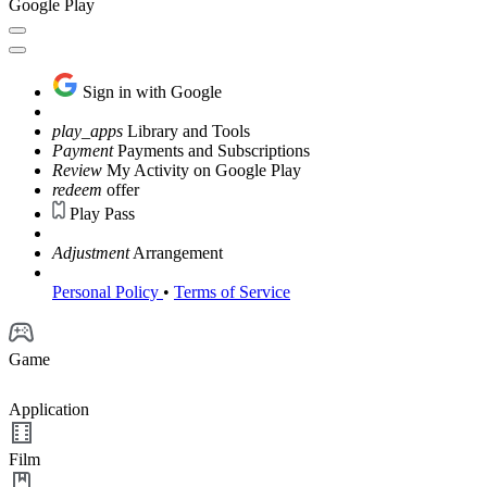
Google Play
Sign in with Google
play_apps
Library and Tools
Payment
Payments and Subscriptions
Review
My Activity on Google Play
redeem
offer
Play Pass
Adjustment
Arrangement
Personal Policy
•
Terms of Service
Game
Application
Film