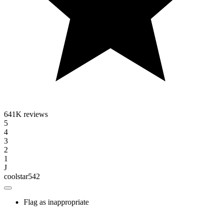
641K reviews
5
4
3
2
1
J
coolstar542
Flag as inappropriate