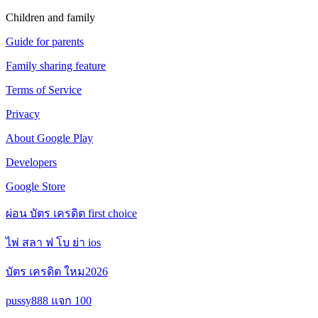
Children and family
Guide for parents
Family sharing feature
Terms of Service
Privacy
About Google Play
Developers
Google Store
ผ่อน บัตร เครดิต first choice
ไพ่ สลา ฟ โบ ย่า ios
บัตร เครดิต ใหม2026
pussy888 แจก 100