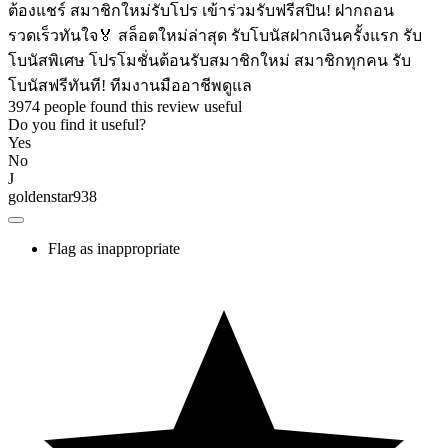
ต้องแชร์ สมาชิกใหม่รับโปร เข้าร่วมรับฟรีสปิน! ฝากถอน
รวดเร็วทันใจ🏅 สล็อตใหม่ล่าสุด รับโบนัสฝากเงินครั้งแรก รับ
โบนัสพิเศษ โปรโมชั่นต้อนรับสมาชิกใหม่ สมาชิกทุกคน รับ
โบนัสฟรีทันที! ทีมงานมืออาชีพดูแล
3974 people found this review useful
Do you find it useful?
Yes
No
J
goldenstar938
Flag as inappropriate