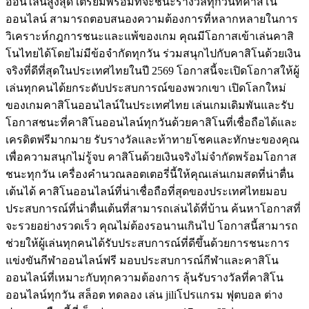
ออนไลน์สูงสุด เตรียมพร้อมที่จะชนะรางวัลทุกวันที่คาสิโน
ออนไลน์ สามารถตอบสนองความต้องการที่หลากหลายในการ
วิเคราะห์กฎการชนะและแพ้ของเกม คุณมีโอกาสเข้าเล่นคาสิ
โนไทยได้โดยไม่มีข้อจำกัดทุกวัน ร่วมสนุกไปกับคาสิโนด้วยเงิน
จริงที่ดีที่สุดในประเทศไทยในปี 2569 โอกาสนี้จะเปิดโอกาสให้ผู้
เล่นทุกคนได้ยกระดับประสบการณ์ของพวกเขา เปิดโลกใหม่
ของเกมคาสิโนออนไลน์ในประเทศไทย เล่นเกมเดิมพันและรับ
โอกาสชนะที่คาสิโนออนไลน์ทุกวันด้วยคาสิโนที่เชื่อถือได้และ
เครดิตฟรีมากมาย รับรางวัลและท้าทายโชคและทักษะของคุณ
เพื่อความสนุกไม่รู้จบ คาสิโนด้วยเงินจริงไม่จำกัดพร้อมโอกาส
ชนะทุกวัน เครื่องคำนวณลอตเตอรี่นี้ให้คุณเล่นเกมสดที่น่าตื่น
เต้นได้ คาสิโนออนไลน์ที่น่าเชื่อถือที่สุดของประเทศไทยมอบ
ประสบการณ์ที่น่าตื่นเต้นที่สามารถเล่นได้ที่บ้าน ค้นหาโอกาสที่
จะรวยอย่างรวดเร็ว คุณไม่ต้องรอนานเกินไป โอกาสนี้สามารถ
ช่วยให้ผู้เล่นทุกคนได้รับประสบการณ์ที่ดีขึ้นด้วยการชนะการ
แข่งขันกีฬาออนไลน์ฟรี มอบประสบการณ์กีฬาและคาสิโน
ออนไลน์ที่เหมาะกับทุกความต้องการ ลุ้นรับรางวัลที่คาสิโน
ออนไลน์ทุกวัน สล็อต ทดลอง เล่น jiliโปรแกรม ฟุตบอล ต่าง