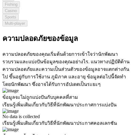
Fishing
Casino
Sports
Multi-player
ความปลอดภัยของข้อมูล
ความปลอดภัยของคุณเริ่มต้นด้วยการเข้าใจว่านักพัฒนา
รวบรวมและแบ่งปันข้อมูลของคุณอย่างไร.
แนวทางปฏิบัติด้าน
ความปลอดภัยและความเป็นส่วนตัวของข้อมูลอาจแตกต่างกัน
ไป ขึ้นอยู่กับการใช้งาน ภูมิภาค และอายุ
ข้อมูลต่อไปนี้จัดทำ
โดยนักพัฒนา ซึ่งอาจได้รับการอัปเดตเป็นระยะๆ
ข้อมูลจะไม่ถูกแบ่งปันกับบุคคลที่สาม
เรียนรู้เพิ่มเติมเกี่ยวกับวิธีที่นักพัฒนาประกาศการแบ่งปัน
No data is collected
เรียนรู้เพิ่มเติมเกี่ยวกับวิธีที่นักพัฒนาประกาศคอลเลกชัน