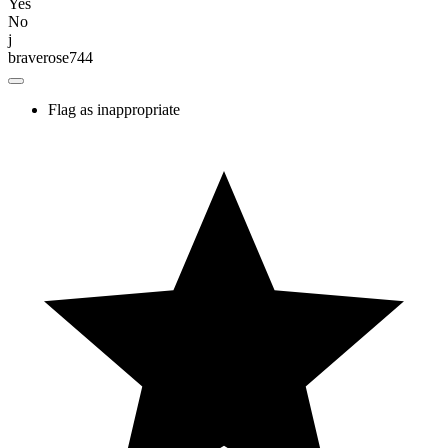
Yes
No
j
braverose744
Flag as inappropriate