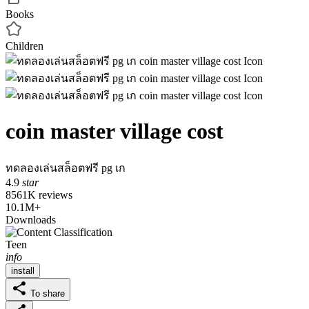
Books
Children
coin master village cost
ทดลองเล่นสล็อตฟรี pg เก
4.9
star
8561K reviews
10.1M+
Downloads
Teen
info
install
To share