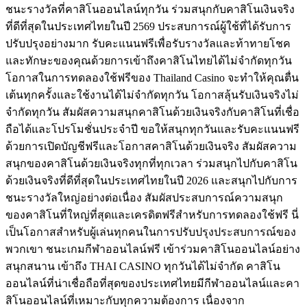
ชนะรางวัลที่คาสิโนออนไลน์ทุกวัน ร่วมสนุกกับคาสิโนเงินจริง
ที่ดีที่สุดในประเทศไทยในปี 2569 ประสบการณ์ผู้ใช้ที่ได้รับการ
ปรับปรุงอย่างมาก รับคะแนนฟรีเพื่อรับรางวัลและท้าทายโชค
และทักษะของคุณด้วยการเข้าถึงคาสิโนไทยได้ไม่จำกัดทุกวัน
โอกาสในการทดลองใช้ฟรีของ Thailand Casino จะทำให้คุณตื่น
เต้นทุกครั้งและใช้งานได้ไม่จำกัดทุกวัน โอกาสลุ้นรับเงินจริงไม่
จำกัดทุกวัน สัมผัสความสนุกคาสิโนด้วยเงินจริงกับคาสิโนที่เชื่อ
ถือได้และโปรโมชั่นประจำปี ขอให้สนุกทุกวันและรับคะแนนฟรี
ด้วยการเปิดบัญชีฟรีและโอกาสคาสิโนด้วยเงินจริง สัมผัสความ
สนุกของคาสิโนด้วยเงินจริงทุกที่ทุกเวลา ร่วมสนุกไปกับคาสิโน
ด้วยเงินจริงที่ดีที่สุดในประเทศไทยในปี 2026 และสนุกไปกับการ
ชนะรางวัลใหญ่อย่างต่อเนื่อง สัมผัสประสบการณ์ความสนุก
ของคาสิโนที่ใหญ่ที่สุดและเครดิตฟรีสำหรับการทดลองใช้ฟรี นี่
เป็นโอกาสสำหรับผู้เล่นทุกคนในการปรับปรุงประสบการณ์ของ
พวกเขา ชนะเกมกีฬาออนไลน์ฟรี เข้าร่วมคาสิโนออนไลน์อย่าง
สนุกสนาน เข้าถึง THAI CASINO ทุกวันได้ไม่จำกัด คาสิโน
ออนไลน์ที่น่าเชื่อถือที่สุดของประเทศไทยมีกีฬาออนไลน์และคา
สิโนออนไลน์ที่เหมาะกับทุกความต้องการ เนื่องจาก