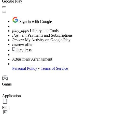
Google Play
Sign in with Google
play_apps
Library and Tools
Payment
Payments and Subscriptions
Review
My Activity on Google Play
redeem
offer
Play Pass
Adjustment
Arrangement
Personal Policy
•
Terms of Service
Game
Application
Film