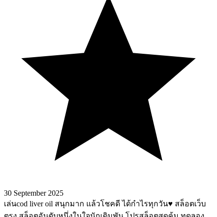
30 September 2025
เล่นcod liver oil สนุกมาก แล้วโชคดี ได้กำไรทุกวัน♥️ สล็อตเว็บ
ตรง สล็อตอันดับหนึ่งในใจนักเดิมพัน โปรสล็อตสุดคุ้ม ทดลอง