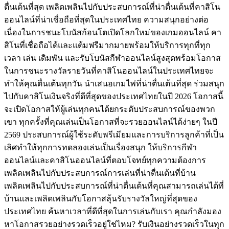
ตื่นเต้นที่สุด เพลิดเพลินไปกับประสบการณ์ที่น่าตื่นเต้นที่คาสิโน
ออนไลน์ที่น่าเชื่อถือที่สุดในประเทศไทย ความสนุกอย่างต่อ
เนื่องในการชนะโบนัสก้อนโตเปิดโลกใหม่ของเกมออนไลน์ คา
สิโนที่เชื่อถือได้และแต้มฟรีมากมายพร้อมให้บริการทุกที่ทุก
เวลา เล่น เดิมพัน และรับโบนัสกีฬาออนไลน์สูงสุดพร้อมโอกาส
ในการชนะรางวัลรายวันที่คาสิโนออนไลน์ในประเทศไทยจะ
ทำให้คุณตื่นเต้นทุกวัน นำเสนอเกมไพ่ที่น่าตื่นเต้นที่สุด ร่วมสนุก
ไปกับคาสิโนเงินจริงที่ดีที่สุดของประเทศไทยในปี 2026 โอกาสนี้
จะเปิดโอกาสให้ผู้เล่นทุกคนได้ยกระดับประสบการณ์ของพวก
เขา ทุกครั้งที่คุณเล่นเป็นโอกาสที่จะรวยออนไลน์ได้ง่ายๆ ในปี
2569 ประสบการณ์ผู้ใช้ระดับพรีเมียมและการบริการลูกค้าที่เป็น
เลิศทำให้ทุกการทดลองเล่นเป็นเรื่องสนุก ให้บริการกีฬา
ออนไลน์และคาสิโนออนไลน์ที่ตอบโจทย์ทุกความต้องการ
เพลิดเพลินไปกับประสบการณ์การเล่นที่น่าตื่นเต้นที่บ้าน
เพลิดเพลินไปกับประสบการณ์ที่น่าตื่นเต้นที่คุณสามารถเล่นได้ที่
บ้านและเพลิดเพลินกับโอกาสลุ้นรับรางวัลใหญ่ที่สุดของ
ประเทศไทย ค้นหาเวลาที่ดีที่สุดในการเล่นกับเรา คุณกำลังมอง
หาโอกาสรวยอย่างรวดเร็วอยู่ใช่ไหม? รับเงินอย่างรวดเร็วในทุก