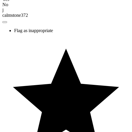
No
j
calmstone372
Flag as inappropriate