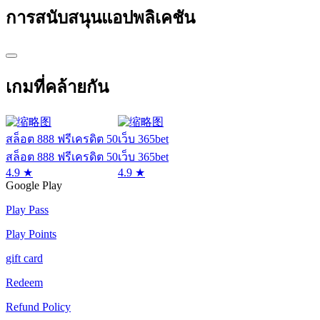
การสนับสนุนแอปพลิเคชัน
เกมที่คล้ายกัน
สล็อต 888 ฟรีเครดิต 50
เว็บ 365bet
สล็อต 888 ฟรีเครดิต 50
เว็บ 365bet
4.9 ★
4.9 ★
Google Play
Play Pass
Play Points
gift card
Redeem
Refund Policy