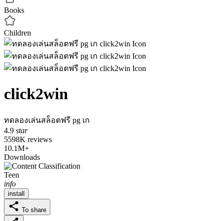
Books
Children
click2win
ทดลองเล่นสล็อตฟรี pg เก
4.9
star
5598K reviews
10.1M+
Downloads
Teen
info
install
To share