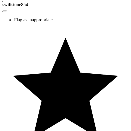
swiftstone854
Flag as inappropriate