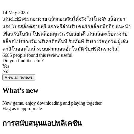
14 May 2025
เล่นclick2win ถอนง่าย แล้วถอนเงินได้จริง ไม่โกง🎯 สล็อตมา
แรง โปรสล็อตสายฟรี แจกฟรีสำหรับ คนรักสล็อตมือถือ แนะนำ
เพื่อนรับโบนัส โปรสล็อตทุกวัน รับเลย!🌈 เล่นสล็อตเว็บตรงกับ
สล็อตโปรรายวัน ฟรีเครดิตทันที รับทันที รับรางวัลทุกวัน ผู้เล่น
คาสิโนออนไลน์ ระบบฝากถอนอัตโนมัติ รับฟรีเงินรางวัล!
6685 people found this review useful
Do you find it useful?
Yes
No
View all reviews
What's new
New game, enjoy downloading and playing together.
Flag as inappropriate
การสนับสนุนแอปพลิเคชัน