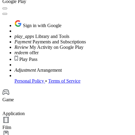
Google Play
Sign in with Google
play_apps
Library and Tools
Payment
Payments and Subscriptions
Review
My Activity on Google Play
redeem
offer
Play Pass
Adjustment
Arrangement
Personal Policy
•
Terms of Service
Game
Application
Film