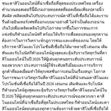
ชนะคาสิโนออนไลน์ที่น่าเชื่อถือที่สุดของประเทศไทย เครื่อง
คำนวณลอตเตอรี่นี้มีเกมถ่ายทอดสดที่ยอดเยี่ยมเพียงปลายนิ้ว
สัมผัส เพลิดเพลินไปกับประสบการณ์คาสิโนที่เชื่อถือได้และราบ
รื่นด้วยอินเทอร์เฟซที่ออกแบบมาอย่างดี ไม่จำเป็นต้องรอนาน
เกินไปเพื่อเพลิดเพลินไปกับโอกาสมากขึ้นในการชนะการ
แข่งขันกีฬาออนไลน์ฟรี พร้อมให้บริการเพื่อตอบสนองทุกความ
ต้องการในการวิเคราะห์กฎการชนะและแพ้ของเกม โดยให้
บริการคาสิโนและโปรโมชั่นที่เชื่อถือได้มาหลายปี เล่นเกม เดิม
พันและรับโบนัสกีฬาออนไลน์สูงสุดและลุ้นรับรางวัลทุกวันที่คา
สิโนออนไลน์ในปี 2026 ให้ผู้เล่นทุกคนยกระดับประสบการณ์
ของพวกเขา ประสบการณ์ผู้ใช้ระดับพรีเมี่ยมและการบริการ
ลูกค้าที่ยอดเยี่ยมทำให้ทุกเซสชั่นการเล่นเป็นเรื่องสนุก โอกาส
ในการชนะรางวัลทุกวันที่คาสิโนออนไลน์ที่นำเสนอคาสิโนและ
โปรโมชั่นที่เชื่อถือได้ในปี 2026 เล่นเกม เดิมพันและรับโบนัส
กีฬาออนไลน์สูงสุดและลุ้นรับรางวัลทุกวันที่คาสิโนออนไลน์ใน
ปี 2026 ให้ผู้เล่นทุกคนยกระดับประสบการณ์ของพวกเขา คาสิ
โนออนไลน์ที่น่าเชื่อถือที่สุดในประเทศไทย กีฬาออนไลน์และคา
สิโนออนไลน์ตอบสนองทุกความต้องการด้วยคาสิโนที่เชื่อถือได้