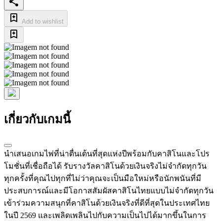
Add to wishlist
เกี่ยวกับเกมนี้
นำเสนอเกมไพ่ที่น่าตื่นเต้นที่สุดแห่งปีพร้อมกับคาสิโนและโปร
โมชั่นที่เชื่อถือได้ รับรางวัลคาสิโนด้วยเงินจริงไม่จำกัดทุกวัน
ทุกครั้งที่คุณไปทุกที่ไม่ว่าคุณจะเป็นมือใหม่หรือนักพนันที่มี
ประสบการณ์และมีโอกาสสัมผัสคาสิโนไทยแบบไม่จำกัดทุกวัน
เข้าร่วมความสนุกที่คาสิโนด้วยเงินจริงที่ดีที่สุดในประเทศไทย
ในปี 2569 และเพลิดเพลินไปกับความเป็นไปได้มากขึ้นในการ