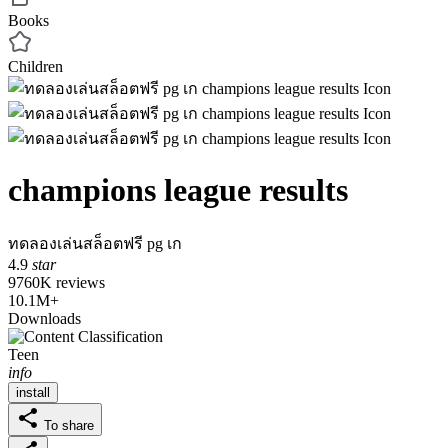
Books
Children
champions league results
ทดลองเล่นสล็อตฟรี pg เก
4.9
star
9760K reviews
10.1M+
Downloads
Teen
info
install
To share