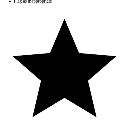
Flag as inappropriate