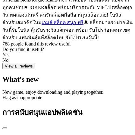
ทุกคนชอบ♥️ JOKERสล็อต พร้อมบริการระดับ VIP โปรสล็อตทุก
วัน ทดลองเล่นฟรี คนรักสล็อตมือถือ หมุนสล็อตเลย! โบนัส
สำหรับสมาชิกใหม่
เกมส์ สล็อต สนุก ฟรี
🔔 สล็อตมาแรง ฝากเงิน
วันนี้รับโบนัส ลุ้นรับรางวัลแจ็กพอต พร้อม รับโปรก่อนหมดเขต
สำหรับ แฟนพันธุ์แท้สล็อตไทย รับโปรแรงวันนี้!
768 people found this review useful
Do you find it useful?
Yes
No
View all reviews
What's new
New game, enjoy downloading and playing together.
Flag as inappropriate
การสนับสนุนแอปพลิเคชัน