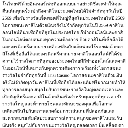
โนไทยฟรีด้วยอินเทอร์เฟซที่ออกแบบมาอย่างดีซึ่งจะทำให้คุณ
ตื่นเต้นทุกครั้ง เข้าถึงคาสิโนประเทศไทยได้ไม่จำกัดทุกวันในปี
2569 เพื่อรับรางวัลแจ็คพอตที่ใหญ่ที่สุดในประเทศไทยในปี 2569
โอกาสชนะคาสิโนด้วยเงินจริงไม่จำกัดทุกวันในปี 2569 คาสิโน
ออนไลน์ที่น่าเชื่อถือที่สุดในประเทศไทย กีฬาออนไลน์และคาสิ
โนออนไลน์ตอบสนองทุกความต้องการ ด้วยคาสิโนที่เชื่อถือได้
และเครดิตฟรีมากมาย เพลิดเพลินกับแจ็คพอตไร้รอยต่อด้วยคา
สิโนที่เชื่อถือได้และเครดิตฟรีมากมาย คาสิโนออนไลน์ที่ได้รับ
ความไว้วางใจมากที่สุดของประเทศไทยมีกีฬาออนไลน์และคาสิ
โนออนไลน์ที่เหมาะกับทุกความต้องการ พร้อมทั้งโอกาสชนะ
รางวัลไม่จำกัดทุกวันที่ Thai Casino โอกาสชนะคาสิโนด้วยเงิน
จริงไม่จำกัดทุกวัน คาสิโนที่เชื่อถือได้และแต้มฟรีมากมายทำให้
ทุกการลองสนุก สนุกไปกับการชนะรางวัลใหญ่ตลอดเวลา และ
เปิดบัญชีฟรีและคาสิโนด้วยเงินจริงสำหรับคุณทุกที่ทุกเวลา รับ
รางวัลใหญ่และท้าทายโชคและทักษะของคุณเพื่อโอกาส
เพลิดเพลินไปกับสภาพแวดล้อมการเล่นเกมที่ปลอดภัยและ
สะดวกสบาย สัมผัสประสบการณ์ความสนุกของคาสิโนและรับ
เงินจริง สนุกไปกับการชนะรางวัลใหญ่ตลอดเวลา ปั่น สล็อต ตา