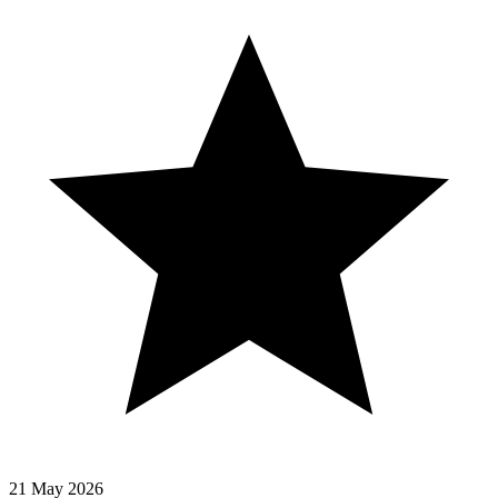
21 May 2026