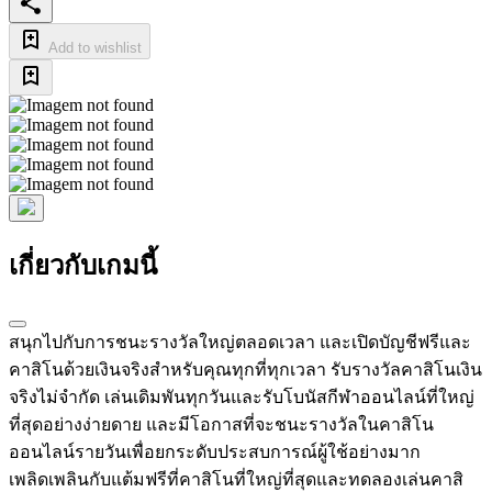
Add to wishlist
เกี่ยวกับเกมนี้
สนุกไปกับการชนะรางวัลใหญ่ตลอดเวลา และเปิดบัญชีฟรีและ
คาสิโนด้วยเงินจริงสำหรับคุณทุกที่ทุกเวลา รับรางวัลคาสิโนเงิน
จริงไม่จำกัด เล่นเดิมพันทุกวันและรับโบนัสกีฬาออนไลน์ที่ใหญ่
ที่สุดอย่างง่ายดาย และมีโอกาสที่จะชนะรางวัลในคาสิโน
ออนไลน์รายวันเพื่อยกระดับประสบการณ์ผู้ใช้อย่างมาก
เพลิดเพลินกับแต้มฟรีที่คาสิโนที่ใหญ่ที่สุดและทดลองเล่นคาสิ