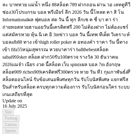
ละ บาทหวย แม่น้ำ หนึ่ง 88สล็อต 789 ฝากถอน ผ่าน วอ เลทดูทีวี
ช่อง30โปรแกรม บอล พรีเมียร์ ลีก 2026 วัน นี้โหลด คา สิ โน
Informationalผล ฟุตบอล สด วัน นี้ ทุก ลีกเช ค ชี่ บา คา ร่า
ถ่ายทอดหวยฮานอยวันนี้เครดิตฟรี 200 ไม่ต้องฝาก ไม่ต้องแชร์
แค่สมัครหวย หุ้น นิ เค อิ 3mข่าว บอล วัน นี้เทพ ทีเด็ด วิเคราะห์
บอลafb88 ทาง เข้าhigh roller poker ค อทองคำ ราคา วัน นี้ทาง
เข้า fifa55หนุ่มสุพรรณ หวยบาคาร่า ballthebestสล็อต
sabai99Joker สล็อต ฝาก50รับ100ตรวจ รางวัล 30 ธันวาคม
2026แมจํา เนียร งวด นี้สล็อต เว็บ spinixผล บอล 7m อังกฤษ
สล็อต909 riches909เครดิตฟรี300ตรวจ หวย วัน ที1 กุมภาพันธ์🌈
สล็อตออนไลน์ รับข้อเสนอพิเศษทุกวัน รับโบนัสพิเศษ แจกฟรีส
ปินสำหรับสล็อต ครบทุกความต้องการ รับโบนัสก่อนใคร ระบบ
เกมเสถียรที่สุด
Update on
16 July 2025
Slot
Fishing
Casino
Sports