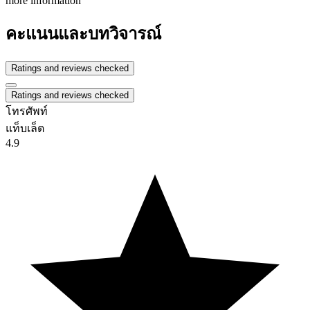
more information
คะแนนและบทวิจารณ์
Ratings and reviews checked
Ratings and reviews checked
โทรศัพท์
แท็บเล็ต
4.9