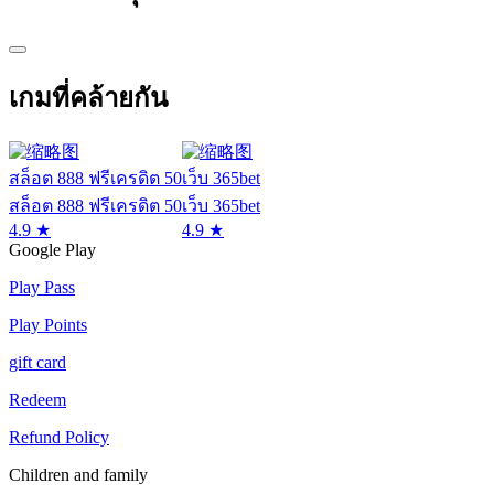
เกมที่คล้ายกัน
สล็อต 888 ฟรีเครดิต 50
เว็บ 365bet
สล็อต 888 ฟรีเครดิต 50
เว็บ 365bet
4.9 ★
4.9 ★
Google Play
Play Pass
Play Points
gift card
Redeem
Refund Policy
Children and family