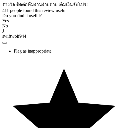
รางวัล ติดต่อทีมงานง่ายดาย เติมเงินรับโปร!
411 people found this review useful
Do you find it useful?
Yes
No
J
swiftwolf944
Flag as inappropriate