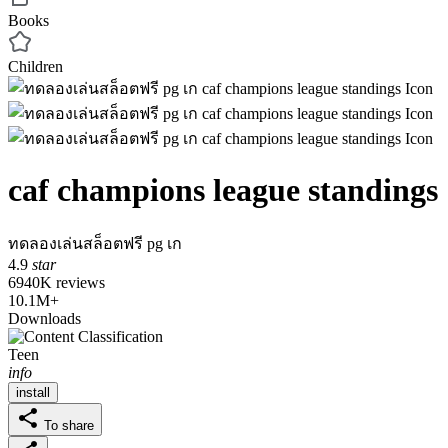
Books
Children
caf champions league standings
ทดลองเล่นสล็อตฟรี pg เก
4.9
star
6940K reviews
10.1M+
Downloads
Teen
info
install
To share