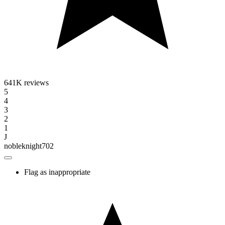
641K reviews
5
4
3
2
1
J
nobleknight702
Flag as inappropriate