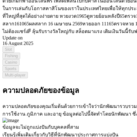
ด้วยเกมกีฬาออนไลน์ฟรี เพลิดเพลินไปกับคาสิโนออนไลน์ด้วยอินเ
ในการเล่นกับโอกาสคาสิโนของเราในประเทศไทยเพื่อให้ทุกประสบก
ที่ใหญ่ที่สุดได้อย่างง่ายดาย หวยงวด1965ดูหวยย้อนหลังปี65ตร
สลาก161065ผลสลาก 16 เมษายน 2569หวยออก 11165ตรวจหวย 16 ธั
ไม่ต้องแชร์🌈 ลุ้นรับรางวัลใหญ่กับ สล็อตมาแรง เติมเงินวันนี้ร
Update on
16 August 2025
Slot
Fishing
Casino
Sports
Multi-player
ความปลอดภัยของข้อมูล
ความปลอดภัยของคุณเริ่มต้นด้วยการเข้าใจว่านักพัฒนารวบรวม
การใช้งาน ภูมิภาค และอายุ
ข้อมูลต่อไปนี้จัดทำโดยนักพัฒนา ซึ
ข้อมูลจะไม่ถูกแบ่งปันกับบุคคลที่สาม
เรียนรู้เพิ่มเติมเกี่ยวกับวิธีที่นักพัฒนาประกาศการแบ่งปัน