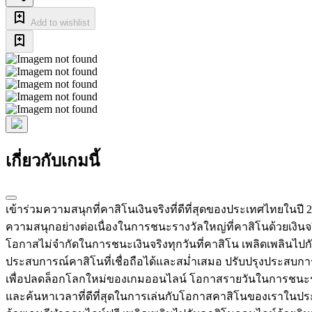
Add to wishlist
เกี่ยวกับเกมนี้
เข้าร่วมความสนุกที่คาสิโนเงินจริงที่ดีที่สุดของประเทศไทยในป
ความสนุกอย่างต่อเนื่องในการชนะรางวัลใหญ่ที่คาสิโนด้วยเงินจร
โอกาสไม่จำกัดในการชนะเงินจริงทุกวันที่คาสิโน เพลิดเพลิน
ประสบการณ์คาสิโนที่เชื่อถือได้และสม่ำเสมอ ปรับปรุงประสบการ
เพื่อปลดล็อกโลกใหม่ของเกมออนไลน์ โอกาสรายวันในการชนะรางว
และค้นหาเวลาที่ดีที่สุดในการเล่นกับโอกาสคาสิโนของเราในปร