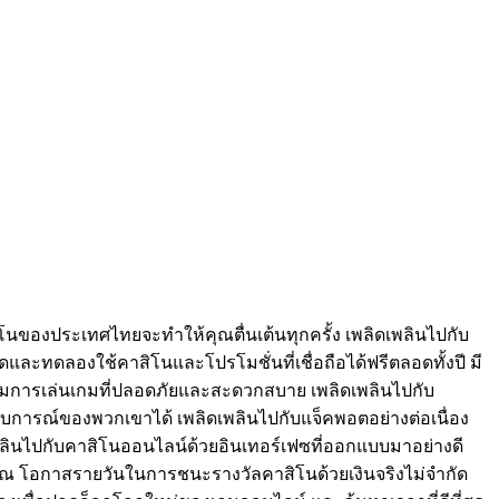
ิโนของประเทศไทยจะทำให้คุณตื่นเต้นทุกครั้ง เพลิดเพลินไปกับ
ดและทดลองใช้คาสิโนและโปรโมชั่นที่เชื่อถือได้ฟรีตลอดทั้งปี มี
อมการเล่นเกมที่ปลอดภัยและสะดวกสบาย เพลิดเพลินไปกับ
สบการณ์ของพวกเขาได้ เพลิดเพลินไปกับแจ็คพอตอย่างต่อเนื่อง
ลินไปกับคาสิโนออนไลน์ด้วยอินเทอร์เฟซที่ออกแบบมาอย่างดี
คุณ โอกาสรายวันในการชนะรางวัลคาสิโนด้วยเงินจริงไม่จำกัด