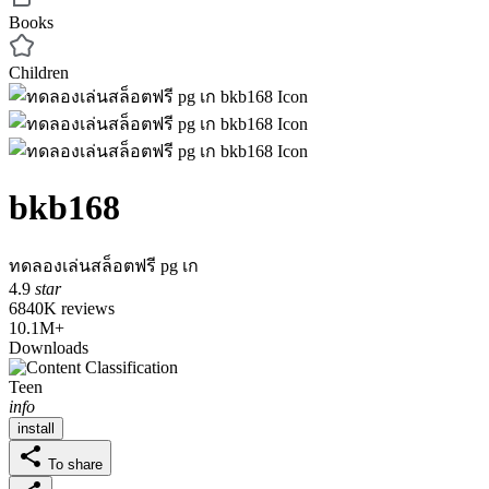
Books
Children
bkb168
ทดลองเล่นสล็อตฟรี pg เก
4.9
star
6840K reviews
10.1M+
Downloads
Teen
info
install
To share