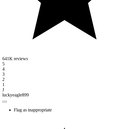
641K reviews
5
4
3
2
1
J
luckyeagle899
Flag as inappropriate