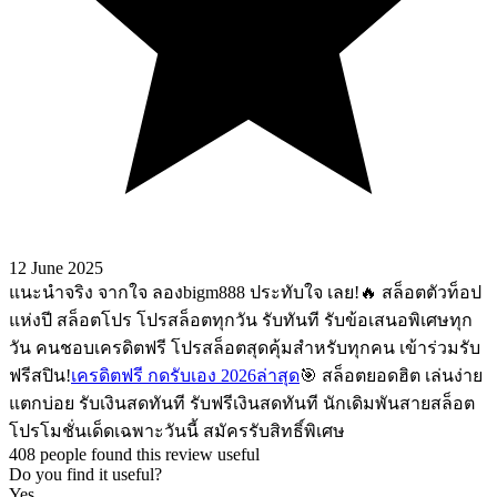
12 June 2025
แนะนำจริง จากใจ ลองbigm888 ประทับใจ เลย!🔥 สล็อตตัวท็อป
แห่งปี สล็อตโปร โปรสล็อตทุกวัน รับทันที รับข้อเสนอพิเศษทุก
วัน คนชอบเครดิตฟรี โปรสล็อตสุดคุ้มสำหรับทุกคน เข้าร่วมรับ
ฟรีสปิน!
เครดิตฟรี กดรับเอง 2026ล่าสุด
🎯 สล็อตยอดฮิต เล่นง่าย
แตกบ่อย รับเงินสดทันที รับฟรีเงินสดทันที นักเดิมพันสายสล็อต
โปรโมชั่นเด็ดเฉพาะวันนี้ สมัครรับสิทธิ์พิเศษ
408 people found this review useful
Do you find it useful?
Yes