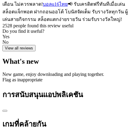
เดือน ไม่ควรพลาด!
บอลu16ไทย
📢 รับเครดิตฟรีทันทีเมื่อเล่น
สล็อตแจ็กพอต ฝากถอนออโต้ โบนัสจัดเต็ม รับรางวัลทุกวัน ผู้
เล่นสายกิจกรรม สล็อตแตกง่ายรายวัน ร่วมรับรางวัลใหญ่!
2528 people found this review useful
Do you find it useful?
Yes
No
View all reviews
What's new
New game, enjoy downloading and playing together.
Flag as inappropriate
การสนับสนุนแอปพลิเคชัน
เกมที่คล้ายกัน