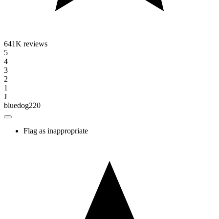
641K reviews
5
4
3
2
1
J
bluedog220
Flag as inappropriate