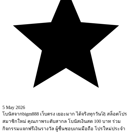
5 May 2026
โบนัสจากbigm888 เว็บตรง เยอะมาก ได้จริงทุกวัน🚀 สล็อตโปร
สมาชิกใหม่ คุณภาพระดับสากล โบนัสเงินสด 100 บาท ร่วม
กิจกรรมแจกฟรีเงินรางวัล ผู้ชื่นชอบเกมมือถือ โปรใหม่ประจำ