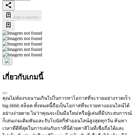
Add to wishlist
เกี่ยวกับเกมนี้
คุณไม่ต้องรอนานเกินไปในการหาโอกาสที่จะรวยอย่างรวดเร็ว
big 6666 สล็อต ทั้งหมดนี้ถือเป็นโอกาสที่จะรวยทางออนไลน์ได้
อย่างง่ายดาย ไม่ว่าคุณจะเป็นมือใหม่หรือผู้เล่นที่มีประสบการณ์
ก็เล่นเกมเดิมพันและรับโบนัสกีฬาออนไลน์สูงสุดทุกวัน ค้นหา
เวลาที่ดีที่สุดในการเล่นกับเราที่นี่ด้วยคาสิโนที่เชื่อถือได้และ