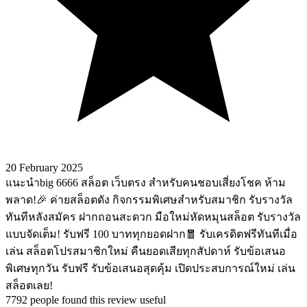
20 February 2025
แนะนำbig 6666 สล็อต เว็บตรง สำหรับคนชอบเสี่ยงโชค ห้าม
พลาด!🎉 ค่ายสล็อตดัง กิจกรรมพิเศษสำหรับสมาชิก รับรางวัล
ทันทีหลังสมัคร ฝากถอนสะดวก มือใหม่หัดหมุนสล็อต รับรางวัล
แบบจัดเต็ม! รับฟรี 100 บาททุกยอดฝาก🧧 รับเครดิตฟรีทันทีเมื่อ
เล่น สล็อตโปรสมาชิกใหม่ คืนยอดเสียทุกสัปดาห์ รับข้อเสนอ
พิเศษทุกวัน รับฟรี รับข้อเสนอสุดคุ้ม เปิดประสบการณ์ใหม่ เล่น
สล็อตเลย!
7792 people found this review useful