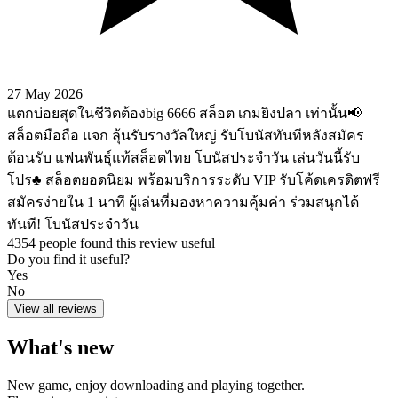
27 May 2026
แตกบ่อยสุดในชีวิตต้องbig 6666 สล็อต เกมยิงปลา เท่านั้น📢
สล็อตมือถือ แจก ลุ้นรับรางวัลใหญ่ รับโบนัสทันทีหลังสมัคร
ต้อนรับ แฟนพันธุ์แท้สล็อตไทย โบนัสประจำวัน เล่นวันนี้รับ
โปร♣️ สล็อตยอดนิยม พร้อมบริการระดับ VIP รับโค้ดเครดิตฟรี
สมัครง่ายใน 1 นาที ผู้เล่นที่มองหาความคุ้มค่า ร่วมสนุกได้
ทันที! โบนัสประจำวัน
4354 people found this review useful
Do you find it useful?
Yes
No
View all reviews
What's new
New game, enjoy downloading and playing together.