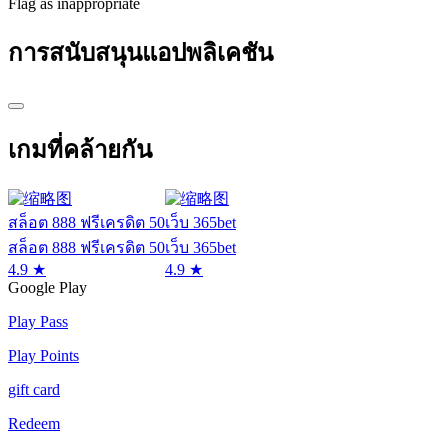
Flag as inappropriate
การสนับสนุนแอปพลิเคชัน
เกมที่คล้ายกัน
สล็อต 888 ฟรีเครดิต 50
เว็บ 365bet
สล็อต 888 ฟรีเครดิต 50
เว็บ 365bet
4.9 ★
4.9 ★
Google Play
Play Pass
Play Points
gift card
Redeem