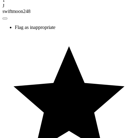
1
J
swiftmoon248
Flag as inappropriate