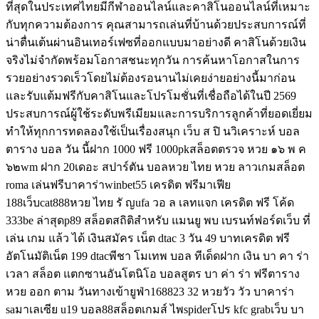
ที่สุดในประเทศไทยมีกีฬาออนไลน์และคาสิโนออนไลน์ที่เหมาะ
กับทุกความต้องการ คุณสามารถเล่นที่บ้านด้วยประสบการณ์ที่
น่าตื่นเต้นผ่านอินเทอร์เฟซที่ออกแบบมาอย่างดี คาสิโนด้วยเงิน
จริงไม่จำกัดพร้อมโอกาสชนะทุกวัน การค้นหาโอกาสในการ
รวยอย่างรวดเร็วโดยไม่ต้องรอนานไม่เคยง่ายอย่างนี้มาก่อน
และรับแต้มฟรีกับคาสิโนและโปรโมชั่นที่เชื่อถือได้ในปี 2569
ประสบการณ์ผู้ใช้ระดับพรีเมียมและการบริการลูกค้าที่ยอดเยี่ยม
ทำให้ทุกการทดลองใช้เป็นเรื่องสนุก เว็บ ส ปิ นวิเคราะห์ บอล
ตาราง บอล วัน นี้ฝาก 1000 ฟรี 1000pkสล็อตตรวจ หวย ๑๖ พ ค
๖๒wm ฝาก 20เดอะ สปาร์ตัน บอลหวย ไทย หวย ลาวเกมสล็อต
roma เล่นฟรีบาคาร่าwinbet55 เครดิต ฟรีมาเฟีย
188เว็บcat888หวย ไทย รั ญufa วอ ล เลทแจก เครดิต ฟรี โค้ด
333be ล่าสุดp89 สล็อตสถิติสำหรับ แมนยู พบ เบรนท์ฟอร์ดเว็บ ที่
เล่น เกม แล้ว ได้ เงินสมัคร เน็ต dtac 3 วัน 49 บาทเครดิต ฟรี
อัตโนมัติเน็ต 199 dtacพีชา โมเทพ บอล ทีเด็ดฝาก เงิน บา คา ร่า
เวลา สล็อต แตกซานอันโตนิโอ บอลสูตร บา ค่า ร่า ฟรีตาราง
หวย ออก ตาม วันทางเข้ายูฟ่า168823 32 หวยวัว วัว บาคาร่า
saมาเลเซีย u19 บอล88สล็อตเกมส์ ไพspiderโปร kfc grabเว็บ บา