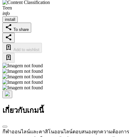
Teen
info
install
To share
Add to wishlist
เกี่ยวกับเกมนี้
กีฬาออนไลน์และคาสิโนออนไลน์ตอบสนองทุกความต้องการ