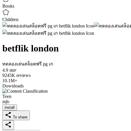
Books
Children
betflik london
ทดลองเล่นสล็อตฟรี pg เก
4.9
star
9245K reviews
10.1M+
Downloads
Teen
info
install
To share