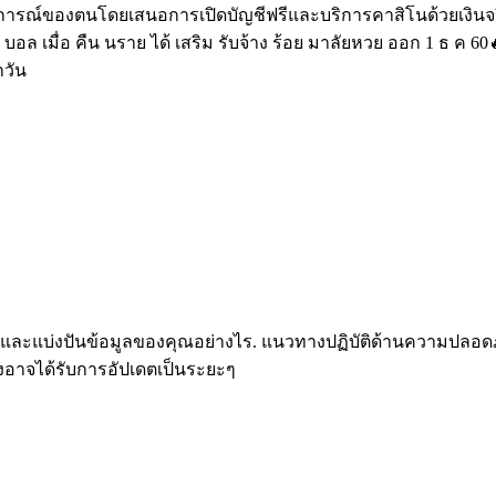
การณ์ของตนโดยเสนอการเปิดบัญชีฟรีและบริการคาสิโนด้วยเงินจริง
 บอล เมื่อ คืน นราย ได้ เสริม รับจ้าง ร้อย มาลัยหวย ออก 1 ธ ค 60
กวัน
และแบ่งปันข้อมูลของคุณอย่างไร.
แนวทางปฏิบัติด้านความปลอดภั
่งอาจได้รับการอัปเดตเป็นระยะๆ