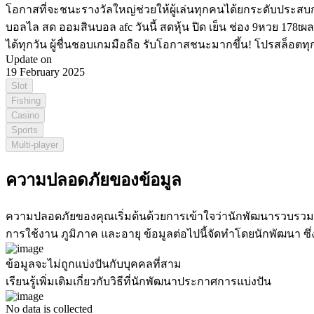
โอกาสที่จะชนะรางวัลใหญ่ช่วยให้ผู้เล่นทุกคนได้ยกระดับประสบ
บอลไล สด ออมสินบอล afc วันนี้ สดหุ้น ปิด เย็น ช่อง 9หวย 178tผล
ได้ทุกวัน ผู้ชื่นชอบเกมมือถือ รับโอกาสชนะมากขึ้น! โปรสล็อตทุ
Update on
19 February 2025
Slot
Fishing
Casino
Sports
Multi-player
ความปลอดภัยของข้อมูล
ความปลอดภัยของคุณเริ่มต้นด้วยการเข้าใจว่านักพัฒนารวบรวม
การใช้งาน ภูมิภาค และอายุ
ข้อมูลต่อไปนี้จัดทำโดยนักพัฒนา ซึ
ข้อมูลจะไม่ถูกแบ่งปันกับบุคคลที่สาม
เรียนรู้เพิ่มเติมเกี่ยวกับวิธีที่นักพัฒนาประกาศการแบ่งปัน
No data is collected