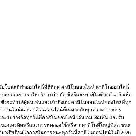
ละรับโบนัสกีฬาออนไลน์ที่ดีที่สุด คาสิโนออนไลน์ คาสิโนออนไลน์
ตลอดเวลา เราให้บริการเปิดบัญชีฟรีและคาสิโนด้วยเงินจริงเพื่อ
ึ่งจะทำให้ผู้คนเล่นและเข้าถึงเกมคาสิโนออนไลน์ของไทยที่ทุก
มีกีฬาออนไลน์และคาสิโนออนไลน์ที่เหมาะกับทุกความต้องการ
ะรับรางวัลทุกวันที่คาสิโนออนไลน์ เล่นเกม เดิมพัน และรับ
สนุกของเครดิตฟรีและการทดลองใช้ฟรีจากคาสิโนที่ใหญ่ที่สุด ชนะ
บแต้มฟรีพร้อมโอกาสในการชนะทุกวันที่คาสิโนออนไลน์ในปี 2026