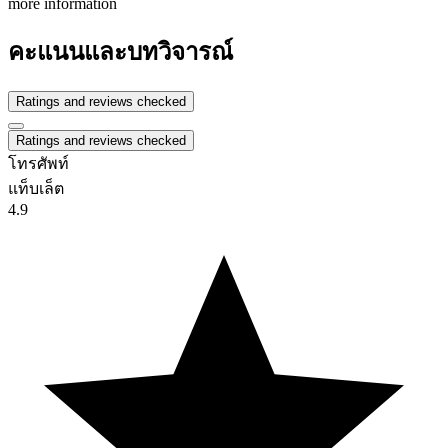
more information
คะแนนและบทวิจารณ์
Ratings and reviews checked
Ratings and reviews checked
โทรศัพท์
แท็บเล็ต
4.9