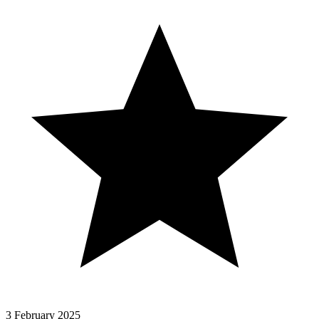
3 February 2025