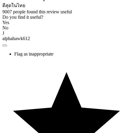
ดีสุดในไทย
9007 people found this review useful
Do you find it useful?
Yes
No
J
alphahawk612
Flag as inappropriate