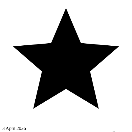
3 April 2026