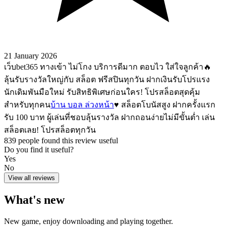
21 January 2026
เว็บbet365 ทางเข้า ไม่โกง บริการดีมาก ตอบไว ใส่ใจลูกค้า🔥
ลุ้นรับรางวัลใหญ่กับ สล็อต ฟรีสปินทุกวัน ฝากเงินรับโปรแรง
นักเดิมพันมือใหม่ รับสิทธิพิเศษก่อนใคร! โปรสล็อตสุดคุ้ม
สำหรับทุกคน
บ้าน บอล ล่วงหน้า
♥️ สล็อตโบนัสสูง ฝากครั้งแรก
รับ 100 บาท ผู้เล่นที่ชอบลุ้นรางวัล ฝากถอนง่ายไม่มีขั้นต่ำ เล่น
สล็อตเลย! โปรสล็อตทุกวัน
839 people found this review useful
Do you find it useful?
Yes
No
View all reviews
What's new
New game, enjoy downloading and playing together.