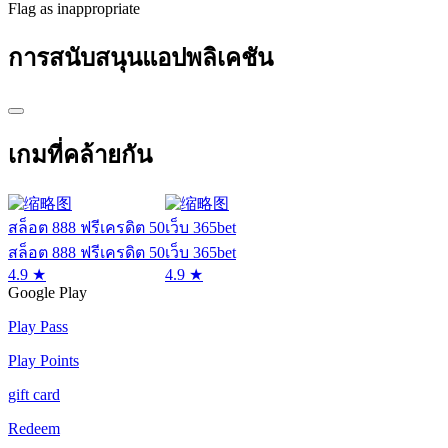
Flag as inappropriate
การสนับสนุนแอปพลิเคชัน
เกมที่คล้ายกัน
สล็อต 888 ฟรีเครดิต 50
เว็บ 365bet
สล็อต 888 ฟรีเครดิต 50
เว็บ 365bet
4.9 ★
4.9 ★
Google Play
Play Pass
Play Points
gift card
Redeem