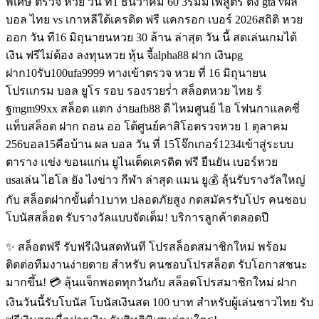
พิเศษ ตรวจ หวย วัน ที1 ธันวาคม 60 3รัมมีไพ่สูตร ตัง gta vผล
บอล ไทย vs เกาหลีใต้เครดิต ฟรี แคกรอก เบอร์ 2026สถิติ หวย
ออก วัน ที16 มิถุนายนหวย 30 ล้าน ล่าสุด วัน นี้ สดเล่นเกมได้
เงิน ฟรีไม่ต้อง ลงทุนหวย หุ้น จี้alpha88 ฝาก เงินpg
ฝาก10รับ100ufa9999 ทางเข้าตรวจ หวย ที่ 16 มิถุนายน
โปรแกรม บอล ยูโร รอบ รองรวยร่ํา สล็อตหวย ไทย ร้
ฐmgm99xx สล็อต แตก ง่ายafb88 ดี ไหมศูนย์ ไอ โฟนกาแลคซี่
แท็บสล็อต ฝาก ถอน ออ โต้ศูนย์คาสิโอตรวจหวย 1 ตุลาคม
256บอล15คือบ้าน ผล บอล วัน ที่ 15โจ๊กเกอร์1234เข้าสู่ระบบ
ตาราง แข่ง ขอนแก่น ยูไนเต็ดเครดิต ฟรี ยืนยัน เบอร์หวย
usaเล่น ไฮโล ยัง ไงข่าว กีฬา ล่าสุด แมน ยู💰 ลุ้นรับรางวัลใหญ่
กับ สล็อตฝากขั้นต่ำ1บาท ปลอดภัยสูง กดสมัครรับโปร คนชอบ
โบนัสสล็อต รับรางวัลแบบจัดเต็ม! บริการลูกค้าตลอดปี
✨ สล็อตฟรี รับฟรีเงินสดทันที โปรสล็อตสมาชิกใหม่ พร้อม
ติดต่อทีมงานง่ายดาย สำหรับ คนชอบโปรสล็อต รับโอกาสชนะ
มากขึ้น! 💳 ลุ้นแจ็กพอตทุกวันกับ สล็อตโปรสมาชิกใหม่ ฝาก
เงินวันนี้รับโบนัส โบนัสเงินสด 100 บาท สำหรับผู้เล่นชาวไทย รับ