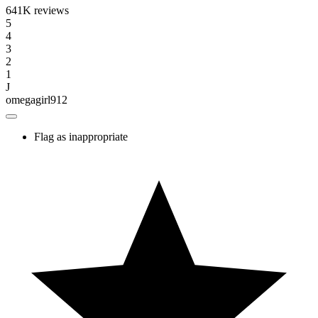
641K reviews
5
4
3
2
1
J
omegagirl912
Flag as inappropriate