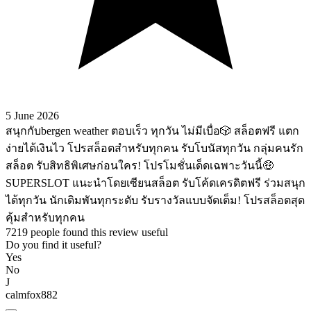
5 June 2026
สนุกกับbergen weather ตอบเร็ว ทุกวัน ไม่มีเบื่อ🎲 สล็อตฟรี แตก
ง่ายได้เงินไว โปรสล็อตสำหรับทุกคน รับโบนัสทุกวัน กลุ่มคนรัก
สล็อต รับสิทธิพิเศษก่อนใคร! โปรโมชั่นเด็ดเฉพาะวันนี้🤑
SUPERSLOT แนะนำโดยเซียนสล็อต รับโค้ดเครดิตฟรี ร่วมสนุก
ได้ทุกวัน นักเดิมพันทุกระดับ รับรางวัลแบบจัดเต็ม! โปรสล็อตสุด
คุ้มสำหรับทุกคน
7219 people found this review useful
Do you find it useful?
Yes
No
J
calmfox882