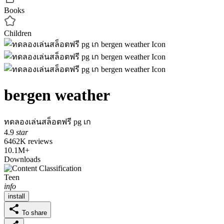
Books
Children
bergen weather
ทดลองเล่นสล็อตฟรี pg เก
4.9
star
6462K reviews
10.1M+
Downloads
Teen
info
install
To share