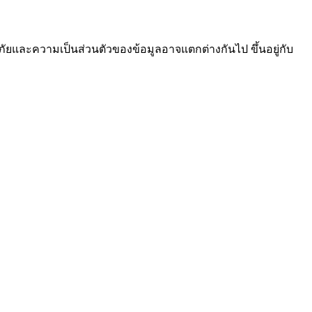
ยและความเป็นส่วนตัวของข้อมูลอาจแตกต่างกันไป ขึ้นอยู่กับ