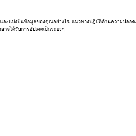
และแบ่งปันข้อมูลของคุณอย่างไร.
แนวทางปฏิบัติด้านความปลอดภั
่งอาจได้รับการอัปเดตเป็นระยะๆ