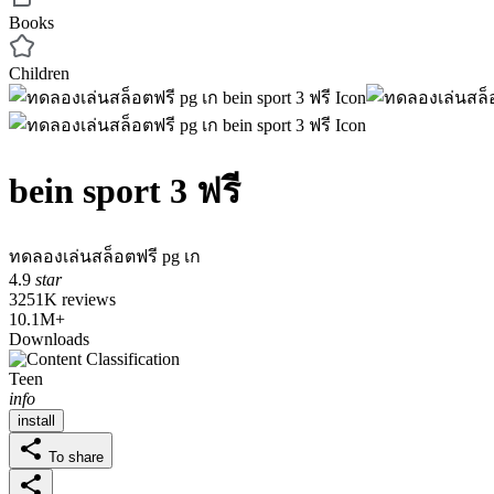
Books
Children
bein sport 3 ฟรี
ทดลองเล่นสล็อตฟรี pg เก
4.9
star
3251K reviews
10.1M+
Downloads
Teen
info
install
To share