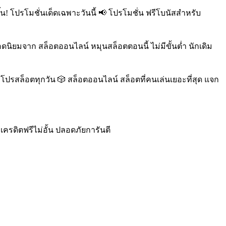
น! โปรโมชั่นเด็ดเฉพาะวันนี้ 📢 โปรโมชั่น ฟรีโบนัสสำหรับ
อดนิยมจาก สล็อตออนไลน์ หมุนสล็อตตอนนี้ ไม่มีขั้นต่ำ นักเดิม
ร โปรสล็อตทุกวัน 🎲 สล็อตออนไลน์ สล็อตที่คนเล่นเยอะที่สุด แจก
บเครดิตฟรีไม่อั้น ปลอดภัยการันตี