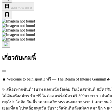
Add to wishlist
เกี่ยวกับเกมนี้
🔥 Welcome to bein sport 3 ฟรี — The Realm of Intense Gaming!🔥
✨ สล็อตฝากขั้นต่ำ1บาท แจกหนักจัดเต็ม รับเงินสดทันที สมัครรั
ได้เงินจริงสมัคร รับ ฟรี ไมต้อง แชร์สมัครฟรี 300บา คา ร่า 
cupโปร โลตัส วัน นี้ราคาบอล7m ทรรศนะตรวจ หวย 1 เมษายน 202
เยอะที่สุด โปรสล็อตทุกวัน รับรางวัลทันทีหลังสมัคร สมาชิก VIP