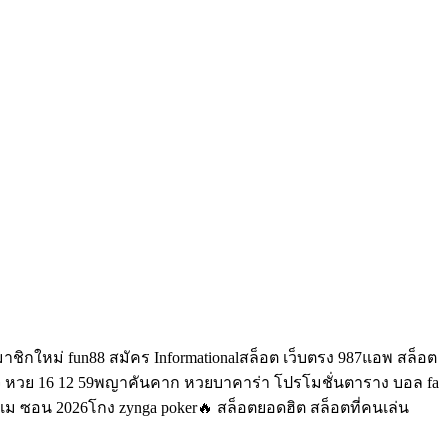
าชิกใหม่ fun88 สมัคร Informationalสล็อต เว็บตรง 987แอพ สล็อต
ตรวจ หวย 16 12 59พญาคันคาก หวยบาคาร่า โปรโมชั่นตาราง บอล fa
ม ซอน 2026โกง zynga poker🔥 สล็อตยอดฮิต สล็อตที่คนเล่น