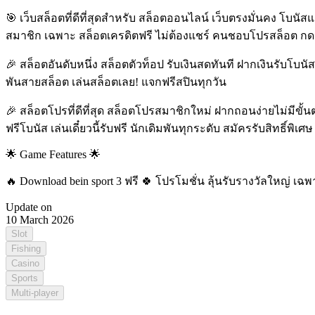
🎯 เว็บสล็อตที่ดีที่สุดสำหรับ สล็อตออนไลน์ เว็บตรงมั่นคง โบน
สมาชิก เฉพาะ สล็อตเครดิตฟรี ไม่ต้องแชร์ คนชอบโปรสล็อต กด
🎉 สล็อตอันดับหนึ่ง สล็อตตัวท็อป รับเงินสดทันที ฝากเงินรับโบน
พันสายสล็อต เล่นสล็อตเลย! แจกฟรีสปินทุกวัน
🎉 สล็อตโปรที่ดีที่สุด สล็อตโปรสมาชิกใหม่ ฝากถอนง่ายไม่มีขั้น
ฟรีโบนัส เล่นเดี๋ยวนี้รับฟรี นักเดิมพันทุกระดับ สมัครรับสิทธิ์พิเศษ
🌟 Game Features 🌟
🔥 Download bein sport 3 ฟรี 🍀 โปรโมชั่น ลุ้นรับรางวัลใหญ่ เฉ
Update on
10 March 2026
Slot
Fishing
Casino
Sports
Multi-player