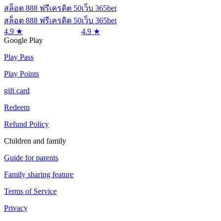
สล็อต 888 ฟรีเครดิต 50
เว็บ 365bet
สล็อต 888 ฟรีเครดิต 50
เว็บ 365bet
4.9 ★
4.9 ★
Google Play
Play Pass
Play Points
gift card
Redeem
Refund Policy
Children and family
Guide for parents
Family sharing feature
Terms of Service
Privacy