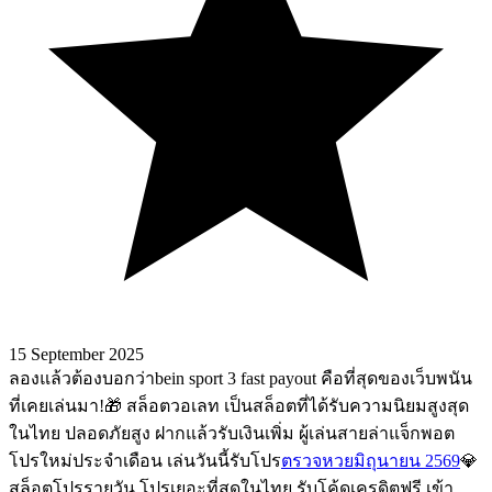
15 September 2025
ลองแล้วต้องบอกว่าbein sport 3 fast payout คือที่สุดของเว็บพนัน
ที่เคยเล่นมา!🎁 สล็อตวอเลท เป็นสล็อตที่ได้รับความนิยมสูงสุด
ในไทย ปลอดภัยสูง ฝากแล้วรับเงินเพิ่ม ผู้เล่นสายล่าแจ็กพอต
โปรใหม่ประจำเดือน เล่นวันนี้รับโปร
ตรวจหวยมิถุนายน 2569
💎
สล็อตโปรรายวัน โปรเยอะที่สุดในไทย รับโค้ดเครดิตฟรี เข้า