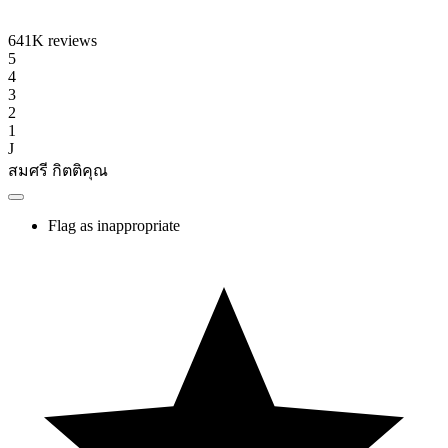
641K reviews
5
4
3
2
1
J
สมศรี กิตติคุณ
Flag as inappropriate