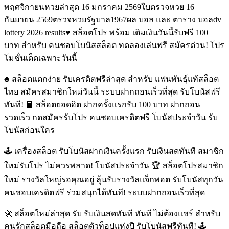
พฤศจิกายนหวยล่าสุด 16 มกราคม 2569ใบตรวจหวย 16
กันยายน 2569ตรวจหวยรัฐบาล1967ผล บอล และ ตาราง บอลdv
lottery 2026 results♥️ สล็อตโปร พร้อม เติมเงินวันนี้รับฟรี 100
บาท สำหรับ คนชอบโบนัสสล็อต ทดลองเล่นฟรี สมัครด่วน! โปร
โมชั่นเด็ดเฉพาะวันนี้
♣️ สล็อตแตกง่าย รับเครดิตฟรีล่าสุด สำหรับ แฟนพันธุ์แท้สล็อต
ไทย สมัครสมาชิกใหม่วันนี้ ระบบฝากถอนเร็วที่สุด รับโบนัสฟรี
ทันที! 🧧 สล็อตยอดฮิต ฝากครั้งแรกรับ 100 บาท ฝากถอน
รวดเร็ว กดสมัครรับโปร คนชอบเครดิตฟรี โบนัสประจำวัน รับ
โบนัสก่อนใคร
🕹️ เครื่องสล็อต รับโบนัสฝากเงินครั้งแรก รับเงินสดทันที สมาชิก
ใหม่รับโปร ไม่ควรพลาด! โบนัสประจำวัน 🏆 สล็อตโปรสมาชิก
ใหม่ รางวัลใหญ่รอคุณอยู่ ลุ้นรับรางวัลแจ็กพอต รับโบนัสทุกวัน
คนชอบเครดิตฟรี ร่วมสนุกได้ทันที! ระบบฝากถอนเร็วที่สุด
🚀 สล็อตใหม่ล่าสุด รับ รับเงินสดทันที ทันที ไม่ต้องแชร์ สำหรับ
คนรักสล็อตมือถือ สล็อตตัวท็อปแห่งปี รับโบนัสฟรีทันที! 🕹️