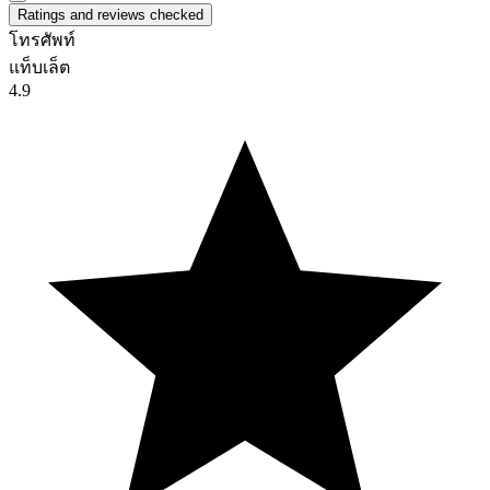
Ratings and reviews checked
โทรศัพท์
แท็บเล็ต
4.9