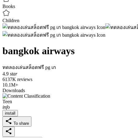
Books
Children
bangkok airways
ทดลองเล่นสล็อตฟรี pg เก
4.9
star
6137K reviews
10.1M+
Downloads
Teen
info
install
To share