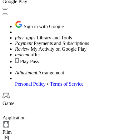
Google Play
Sign in with Google
play_apps
Library and Tools
Payment
Payments and Subscriptions
Review
My Activity on Google Play
redeem
offer
Play Pass
Adjustment
Arrangement
Personal Policy
•
Terms of Service
Game
Application
Film