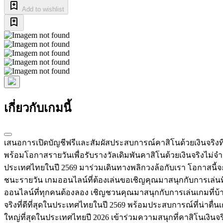
Add to wishlist
เกี่ยวกับเกมนี้
เสนอการเปิดบัญชีฟรีและสัมผัสประสบการณ์คาสิโนด้วยเงินจริงที
พร้อมโอกาสรายวันเพื่อรับรางวัลเดิมพันคาสิโนด้วยเงินจริงไม่จ
ประเทศไทยในปี 2569 มาร่วมเดินทางพลิกวงล้อกับเรา โอกาสนี้จ
ชนะรายวัน เกมออนไลน์ที่ต้องเล่นขอเชิญคุณมาสนุกกับการเล่นที
ออนไลน์ที่ทุกคนต้องลอง เชิญชวนคุณมาสนุกกับการเล่นเกมที่บ้านท
จริงที่ดีที่สุดในประเทศไทยในปี 2569 พร้อมประสบการณ์ที่น่าตื
ใหญ่ที่สุดในประเทศไทยปี 2026 เข้าร่วมความสนุกที่คาสิโนเงินจริ