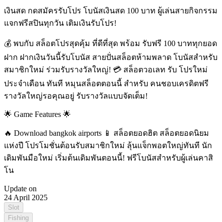
เงินสด กดสมัครรับโปร โบนัสเงินสด 100 บาท ผู้เล่นสายกิจกรรม
แจกฟรีสปินทุกวัน เติมเงินรับโปร!
💰 พบกับ สล็อตโปรสุดคุ้ม ที่ดีที่สุด พร้อม รับฟรี 100 บาททุกยอด
ฝาก ฝากเงินวันนี้รับโบนัส สายปั่นสล็อตห้ามพลาด โบนัสสำหรับ
สมาชิกใหม่ ร่วมรับรางวัลใหญ่! 💳 สล็อตวอเลท รับ โปรใหม่
ประจำเดือน ทันที หมุนสล็อตตอนนี้ สำหรับ คนชอบเครดิตฟรี
รางวัลใหญ่รอคุณอยู่ รับรางวัลแบบจัดเต็ม!
🌟 Game Features 🌟
🔥 Download bangkok airports 📱 สล็อตยอดฮิต สล็อตยอดนิยม
แห่งปี โปรโมชั่นต้อนรับสมาชิกใหม่ ลุ้นแจ็กพอตใหญ่ทันที นัก
เดิมพันมือใหม่ เริ่มต้นเดิมพันตอนนี้! ฟรีโบนัสสำหรับผู้เล่นคาสิ
โน
Update on
24 April 2025
Slot
Fishing