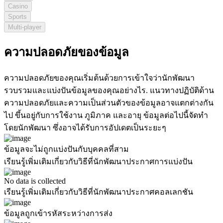
Casino
Sports
Multi-player
ความปลอดภัยของข้อมูล
ความปลอดภัยของคุณเริ่มต้นด้วยการเข้าใจว่านักพัฒนา
รวบรวมและแบ่งปันข้อมูลของคุณอย่างไร.
แนวทางปฏิบัติด้าน
ความปลอดภัยและความเป็นส่วนตัวของข้อมูลอาจแตกต่างกัน
ไป ขึ้นอยู่กับการใช้งาน ภูมิภาค และอายุ
ข้อมูลต่อไปนี้จัดทำ
โดยนักพัฒนา ซึ่งอาจได้รับการอัปเดตเป็นระยะๆ
ข้อมูลจะไม่ถูกแบ่งปันกับบุคคลที่สาม
เรียนรู้เพิ่มเติมเกี่ยวกับวิธีที่นักพัฒนาประกาศการแบ่งปัน
No data is collected
เรียนรู้เพิ่มเติมเกี่ยวกับวิธีที่นักพัฒนาประกาศคอลเลกชัน
ข้อมูลถูกเข้ารหัสระหว่างการส่ง