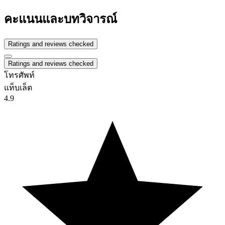
คะแนนและบทวิจารณ์
Ratings and reviews checked
Ratings and reviews checked
โทรศัพท์
แท็บเล็ต
4.9