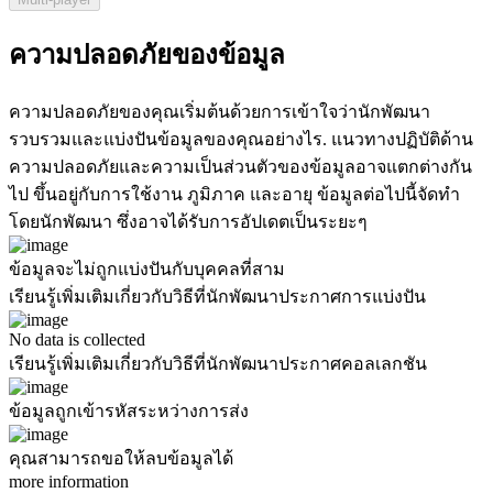
ความปลอดภัยของข้อมูล
ความปลอดภัยของคุณเริ่มต้นด้วยการเข้าใจว่านักพัฒนา
รวบรวมและแบ่งปันข้อมูลของคุณอย่างไร.
แนวทางปฏิบัติด้าน
ความปลอดภัยและความเป็นส่วนตัวของข้อมูลอาจแตกต่างกัน
ไป ขึ้นอยู่กับการใช้งาน ภูมิภาค และอายุ
ข้อมูลต่อไปนี้จัดทำ
โดยนักพัฒนา ซึ่งอาจได้รับการอัปเดตเป็นระยะๆ
ข้อมูลจะไม่ถูกแบ่งปันกับบุคคลที่สาม
เรียนรู้เพิ่มเติมเกี่ยวกับวิธีที่นักพัฒนาประกาศการแบ่งปัน
No data is collected
เรียนรู้เพิ่มเติมเกี่ยวกับวิธีที่นักพัฒนาประกาศคอลเลกชัน
ข้อมูลถูกเข้ารหัสระหว่างการส่ง
คุณสามารถขอให้ลบข้อมูลได้
more information